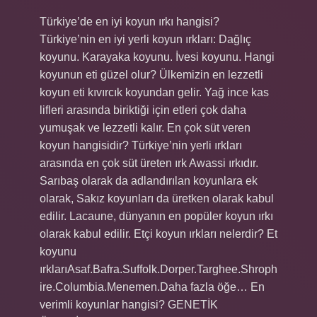
Türkiye’de en iyi koyun ırkı hangisi?
Türkiye’nin en iyi yerli koyun ırkları: Dağlıç
koyunu. Karayaka koyunu. İvesi koyunu. Hangi
koyunun eti güzel olur? Ülkemizin en lezzetli
koyun eti kıvırcık koyundan gelir. Yağ ince kas
lifleri arasında biriktiği için etleri çok daha
yumuşak ve lezzetli kalır. En çok süt veren
koyun hangisidir? Türkiye’nin yerli ırkları
arasında en çok süt üreten ırk Awassi ırkıdır.
Sarıbaş olarak da adlandırılan koyunlara ek
olarak, Sakız koyunları da üretken olarak kabul
edilir. Lacaune, dünyanın en popüler koyun ırkı
olarak kabul edilir. Etçi koyun ırkları nelerdir? Et
koyunu
ırklarıAsaf.Bafra.Suffolk.Dorper.Targhee.Shroph
ire.Columbia.Menemen.Daha fazla öğe… En
verimli koyunlar hangisi? GENETİK