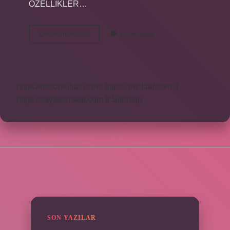
ÖZELLİKLER…
En
Devamını okuyun
Yorum Bırak
Iyi
Koyun
Cinsi
Hangisi
https://motorkulubu.com
https://mcifuar.com.tr
https://saytasinsaat.com.tr
Sitemap
SIDEBAR
SON YAZILAR