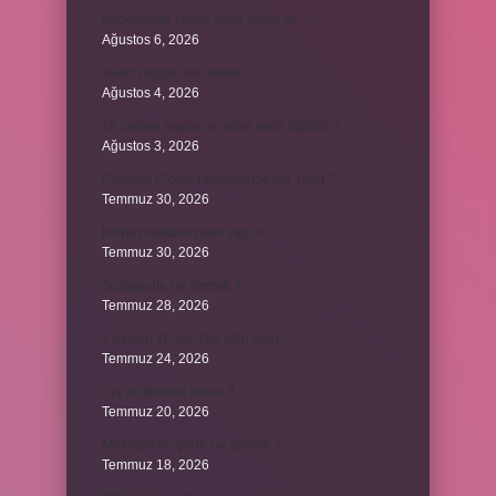
Bebeklerde calpol uyku yapar mı ?
Ağustos 6, 2026
Avam projesi ne demek ?
Ağustos 4, 2026
15 saniye boyunca nabız nasıl ölçülür ?
Ağustos 3, 2026
Portakal Çiçeği Festivalinde Ne Yenir ?
Temmuz 30, 2026
İtalyan salatasi nasıl yapılır ?
Temmuz 30, 2026
Suffragette ne demek ?
Temmuz 28, 2026
1 milyon TL kaç kilo altın eder ?
Temmuz 24, 2026
1yx ne demek iddaa ?
Temmuz 20, 2026
Metropol bir şehir ne demek ?
Temmuz 18, 2026