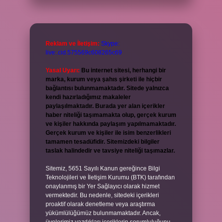
Reklam ve İletişim:
Skype:
live:.cid.575569c608265c69
Yasal Uyarı:
Bu internet sitesi, herhangi bir
marka, kurum veya şahıs şirketi ile hiçbir
bağlantısı bulunmamaktadır. Sitede yalnızca
kendi hazırladığımız makaleler
paylaşılmaktadır. Burada yer alan içerikler
haber niteliği taşımamakta olup, gerçek kurum
ve kişiler hakkında paylaşım yapılmamaktadır.
Gerçek kurum ve kişiler ile isim benzerlikleri
tamamen tesadüfidir. Sitemizdeki bilgiler
taslak halindedir ve tavsiye niteliği taşımazlar.
Sitemiz, 5651 Sayılı Kanun gereğince Bilgi
Teknolojileri ve İletişim Kurumu (BTK) tarafından
onaylanmış bir Yer Sağlayıcı olarak hizmet
vermektedir. Bu nedenle, sitedeki içerikleri
proaktif olarak denetleme veya araştırma
yükümlülüğümüz bulunmamaktadır. Ancak,