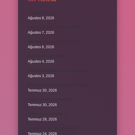
SON YAZILAR
Swap nedir polis ?
Ağustos 8, 2026
Kadınların edep yerleri neresidir ?
Ağustos 7, 2026
Bebeklerde calpol uyku yapar mı ?
Ağustos 6, 2026
Avam projesi ne demek ?
Ağustos 4, 2026
15 saniye boyunca nabız nasıl ölçülür ?
Ağustos 3, 2026
Portakal Çiçeği Festivalinde Ne Yenir ?
Temmuz 30, 2026
İtalyan salatasi nasıl yapılır ?
Temmuz 30, 2026
Suffragette ne demek ?
Temmuz 28, 2026
1 milyon TL kaç kilo altın eder ?
Temmuz 24, 2026