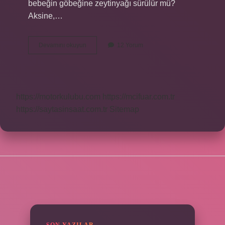
bebeğin göbeğine zeytinyağı sürülür mü?
Aksine,…
1
Devamını okuyun
12 Yorum
Aylık
Bebeğe
Zeytinyağı
Sürülür
Mü
https://motorkulubu.com
https://mcifuar.com.tr
https://saytasinsaat.com.tr
Sitemap
SIDEBAR