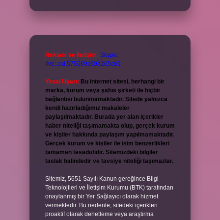
Reklam ve İletişim:
Skype:
live:.cid.575569c608265c69
Yasal Uyarı:
Bu internet sitesi, herhangi bir
marka, kurum veya şahıs şirketi ile hiçbir
bağlantısı bulunmamaktadır. Sitede yalnızca
kendi hazırladığımız makaleler
paylaşılmaktadır. Burada yer alan içerikler
haber niteliği taşımamakta olup, gerçek kurum
ve kişiler hakkında paylaşım yapılmamaktadır.
Gerçek kurum ve kişiler ile isim benzerlikleri
tamamen tesadüfidir. Sitemizdeki bilgiler
taslak halindedir ve tavsiye niteliği taşımazlar.
Sitemiz, 5651 Sayılı Kanun gereğince Bilgi
Teknolojileri ve İletişim Kurumu (BTK) tarafından
onaylanmış bir Yer Sağlayıcı olarak hizmet
vermektedir. Bu nedenle, sitedeki içerikleri
proaktif olarak denetleme veya araştırma