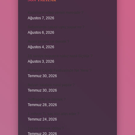
SON YAZILAR
Kadınların edep yerleri neresidir ?
Ağustos 7, 2026
Bebeklerde calpol uyku yapar mı ?
Ağustos 6, 2026
Avam projesi ne demek ?
Ağustos 4, 2026
15 saniye boyunca nabız nasıl ölçülür ?
Ağustos 3, 2026
Portakal Çiçeği Festivalinde Ne Yenir ?
Temmuz 30, 2026
İtalyan salatasi nasıl yapılır ?
Temmuz 30, 2026
Suffragette ne demek ?
Temmuz 28, 2026
1 milyon TL kaç kilo altın eder ?
Temmuz 24, 2026
1yx ne demek iddaa ?
Temmuz 20, 2026