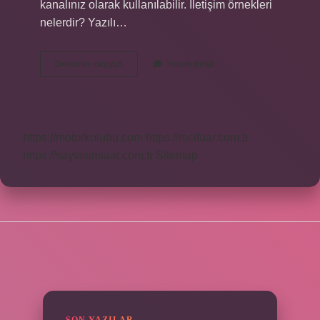
kanalınız olarak kullanılabilir. İletişim örnekleri
nelerdir? Yazılı…
Bağlam
Devamını okuyun
Yorum Bırak
Nedir
Iletişim
Örnek
https://motorkulubu.com
https://mcifuar.com.tr
https://saytasinsaat.com.tr
Sitemap
SIDEBAR