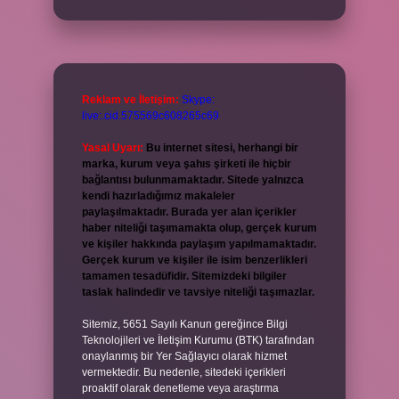
Reklam ve İletişim:
Skype:
live:.cid.575569c608265c69
Yasal Uyarı:
Bu internet sitesi, herhangi bir
marka, kurum veya şahıs şirketi ile hiçbir
bağlantısı bulunmamaktadır. Sitede yalnızca
kendi hazırladığımız makaleler
paylaşılmaktadır. Burada yer alan içerikler
haber niteliği taşımamakta olup, gerçek kurum
ve kişiler hakkında paylaşım yapılmamaktadır.
Gerçek kurum ve kişiler ile isim benzerlikleri
tamamen tesadüfidir. Sitemizdeki bilgiler
taslak halindedir ve tavsiye niteliği taşımazlar.
Sitemiz, 5651 Sayılı Kanun gereğince Bilgi
Teknolojileri ve İletişim Kurumu (BTK) tarafından
onaylanmış bir Yer Sağlayıcı olarak hizmet
vermektedir. Bu nedenle, sitedeki içerikleri
proaktif olarak denetleme veya araştırma