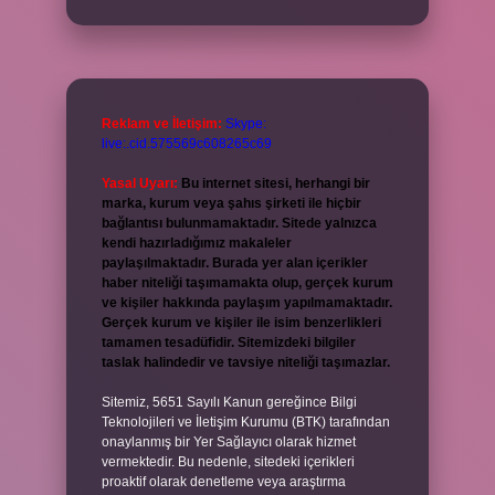
Reklam ve İletişim:
Skype:
live:.cid.575569c608265c69
Yasal Uyarı:
Bu internet sitesi, herhangi bir
marka, kurum veya şahıs şirketi ile hiçbir
bağlantısı bulunmamaktadır. Sitede yalnızca
kendi hazırladığımız makaleler
paylaşılmaktadır. Burada yer alan içerikler
haber niteliği taşımamakta olup, gerçek kurum
ve kişiler hakkında paylaşım yapılmamaktadır.
Gerçek kurum ve kişiler ile isim benzerlikleri
tamamen tesadüfidir. Sitemizdeki bilgiler
taslak halindedir ve tavsiye niteliği taşımazlar.
Sitemiz, 5651 Sayılı Kanun gereğince Bilgi
Teknolojileri ve İletişim Kurumu (BTK) tarafından
onaylanmış bir Yer Sağlayıcı olarak hizmet
vermektedir. Bu nedenle, sitedeki içerikleri
proaktif olarak denetleme veya araştırma