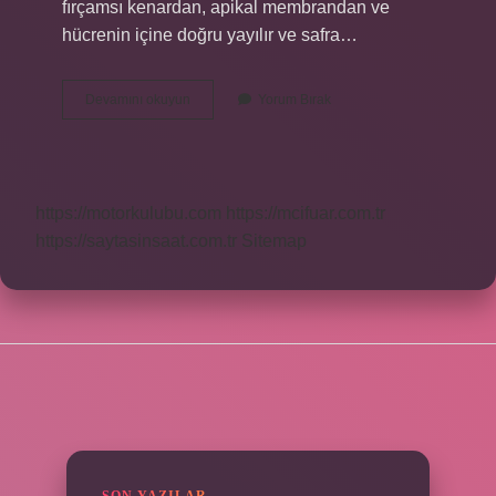
fırçamsı kenardan, apikal membrandan ve
hücrenin içine doğru yayılır ve safra…
Lipidler
Devamını okuyun
Yorum Bırak
En
Fazla
Nerede
Emilir
https://motorkulubu.com
https://mcifuar.com.tr
https://saytasinsaat.com.tr
Sitemap
SIDEBAR