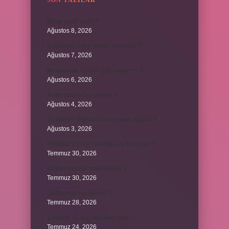
SON YAZILAR
Swap nedir polis ?
Ağustos 8, 2026
Kadınların edep yerleri neresidir ?
Ağustos 7, 2026
Bebeklerde calpol uyku yapar mı ?
Ağustos 6, 2026
Avam projesi ne demek ?
Ağustos 4, 2026
15 saniye boyunca nabız nasıl ölçülür ?
Ağustos 3, 2026
Portakal Çiçeği Festivalinde Ne Yenir ?
Temmuz 30, 2026
İtalyan salatasi nasıl yapılır ?
Temmuz 30, 2026
Suffragette ne demek ?
Temmuz 28, 2026
1 milyon TL kaç kilo altın eder ?
Temmuz 24, 2026