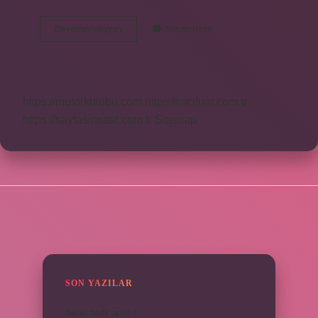
Yabani
Devamını okuyun
Yorum Bırak
Hayvanlara
Ne
Denir
https://motorkulubu.com
https://mcifuar.com.tr
https://saytasinsaat.com.tr
Sitemap
SIDEBAR
SON YAZILAR
Swap nedir polis ?