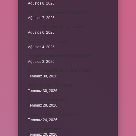
Ağustos 8, 2026
Kadınların edep yerleri neresidir ?
Ağustos 7, 2026
Bebeklerde calpol uyku yapar mı ?
Ağustos 6, 2026
Avam projesi ne demek ?
Ağustos 4, 2026
15 saniye boyunca nabız nasıl ölçülür ?
Ağustos 3, 2026
Portakal Çiçeği Festivalinde Ne Yenir ?
Temmuz 30, 2026
İtalyan salatasi nasıl yapılır ?
Temmuz 30, 2026
Suffragette ne demek ?
Temmuz 28, 2026
1 milyon TL kaç kilo altın eder ?
Temmuz 24, 2026
1yx ne demek iddaa ?
Temmuz 20, 2026