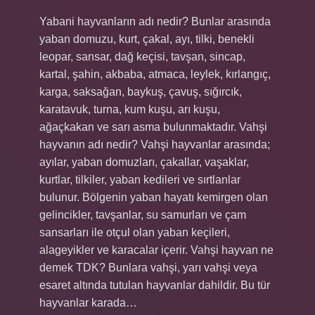
Yabani hayvanların adı nedir? Bunlar arasında
yaban domuzu, kurt, çakal, ayı, tilki, benekli
leopar, sansar, dağ keçisi, tavşan, sincap,
kartal, şahin, akbaba, atmaca, leylek, kırlangıç,
karga, saksağan, baykuş, çavuş, sığırcık,
karatavuk, turna, kum kuşu, arı kuşu,
ağaçkakan ve sarı asma bulunmaktadır. Vahşi
hayvanın adı nedir? Vahşi hayvanlar arasında;
ayılar, yaban domuzları, çakallar, vaşaklar,
kurtlar, tilkiler, yaban kedileri ve sırtlanlar
bulunur. Bölgenin yaban hayatı kemirgen olan
gelincikler, tavşanlar, su samurları ve çam
sansarları ile otçul olan yaban keçileri,
alageyikler ve karacalar içerir. Vahşi hayvan ne
demek TDK? Bunlara vahşi, yarı vahşi veya
esaret altında tutulan hayvanlar dahildir. Bu tür
hayvanlar karada…