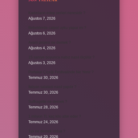
SON YAZILAR
Kadınların edep yerleri neresidir ?
Ağustos 7, 2026
Bebeklerde calpol uyku yapar mı ?
Ağustos 6, 2026
Avam projesi ne demek ?
Ağustos 4, 2026
15 saniye boyunca nabız nasıl ölçülür ?
Ağustos 3, 2026
Portakal Çiçeği Festivalinde Ne Yenir ?
Temmuz 30, 2026
İtalyan salatasi nasıl yapılır ?
Temmuz 30, 2026
Suffragette ne demek ?
Temmuz 28, 2026
1 milyon TL kaç kilo altın eder ?
Temmuz 24, 2026
1yx ne demek iddaa ?
Temmuz 20, 2026