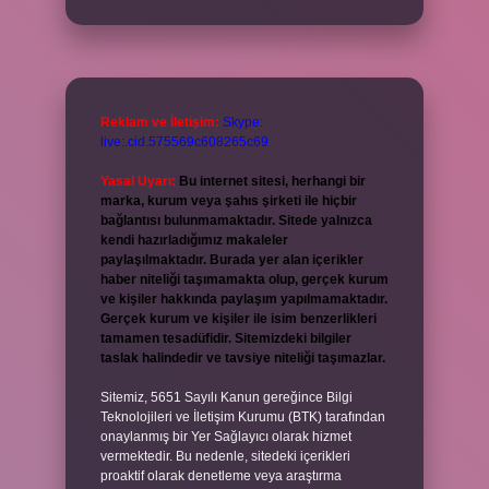
Reklam ve İletişim:
Skype:
live:.cid.575569c608265c69
Yasal Uyarı:
Bu internet sitesi, herhangi bir
marka, kurum veya şahıs şirketi ile hiçbir
bağlantısı bulunmamaktadır. Sitede yalnızca
kendi hazırladığımız makaleler
paylaşılmaktadır. Burada yer alan içerikler
haber niteliği taşımamakta olup, gerçek kurum
ve kişiler hakkında paylaşım yapılmamaktadır.
Gerçek kurum ve kişiler ile isim benzerlikleri
tamamen tesadüfidir. Sitemizdeki bilgiler
taslak halindedir ve tavsiye niteliği taşımazlar.
Sitemiz, 5651 Sayılı Kanun gereğince Bilgi
Teknolojileri ve İletişim Kurumu (BTK) tarafından
onaylanmış bir Yer Sağlayıcı olarak hizmet
vermektedir. Bu nedenle, sitedeki içerikleri
proaktif olarak denetleme veya araştırma