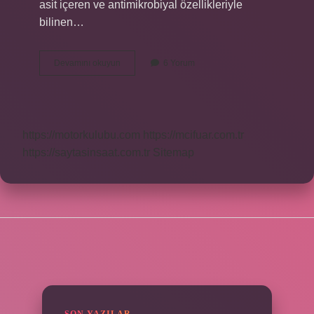
asit içeren ve antimikrobiyal özellikleriyle
bilinen…
Vileda
Devamını okuyun
6 Yorum
Suyuna
Sirke
Konulur
Mu
https://motorkulubu.com
https://mcifuar.com.tr
https://saytasinsaat.com.tr
Sitemap
SIDEBAR