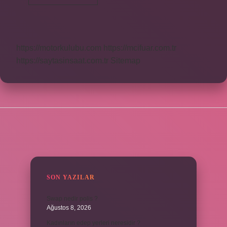
Tornavida
Ne
Demek
https://motorkulubu.com
https://mcifuar.com.tr
https://saytasinsaat.com.tr
Sitemap
SIDEBAR
SON YAZILAR
Swap nedir polis ?
Ağustos 8, 2026
Kadınların edep yerleri neresidir ?