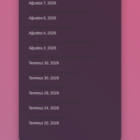
Ağustos 7, 2026
Bebeklerde calpol uyku yapar mı ?
Ağustos 6, 2026
Avam projesi ne demek ?
Ağustos 4, 2026
15 saniye boyunca nabız nasıl ölçülür ?
Ağustos 3, 2026
Portakal Çiçeği Festivalinde Ne Yenir ?
Temmuz 30, 2026
İtalyan salatasi nasıl yapılır ?
Temmuz 30, 2026
Suffragette ne demek ?
Temmuz 28, 2026
1 milyon TL kaç kilo altın eder ?
Temmuz 24, 2026
1yx ne demek iddaa ?
Temmuz 20, 2026