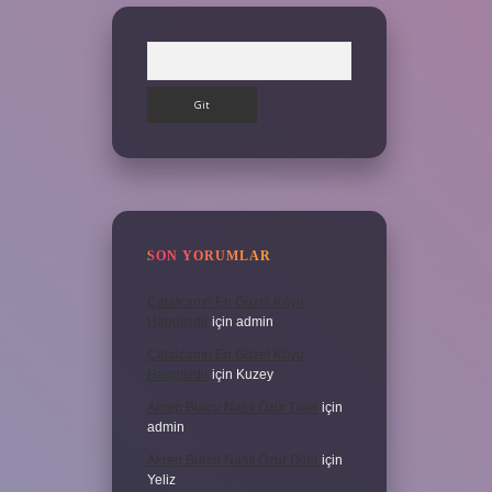
Arama
SON YORUMLAR
Çatalcanın En Güzel Köyü
Hangisidir
için
admin
Çatalcanın En Güzel Köyü
Hangisidir
için
Kuzey
Akrep Burcu Nasıl Özür Diler
için
admin
Akrep Burcu Nasıl Özür Diler
için
Yeliz