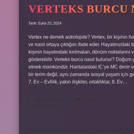
VERTEKS BURCU 
Tarih: Eylül 25, 2024
Vertex ne demek astrolojide? Vertex, bir kişinin 
ve nasıl ortaya çıktığını ifade eder. Hayatınızdaki 
kişinin hayatındaki kırılmaları, dönüm noktalarını 
gösterebilir. Verteks burcu nasıl bulunur? Doğum y
etmek mümkündür. Haritalardaki IC’ye MC denir ve
bir terim değil, aynı zamanda sosyal yaşam için ge
7. Ev – Evlilik, yakın ilişkiler, ortaklıklar, 8. Ev…
Verteks
Devamını okuyun
Yorum Bırak
Burcu
Ne
Anlama
Gelir
https://motorkulubu.com
https://mcifuar.com.tr
http