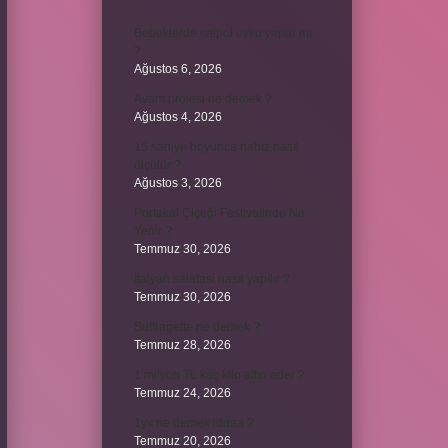
Bebeklerde calpol uyku yapar mı
?
Ağustos 6, 2026
Avam projesi ne demek ?
Ağustos 4, 2026
15 saniye boyunca nabız nasıl
ölçülür ?
Ağustos 3, 2026
Portakal Çiçeği Festivalinde Ne
Yenir ?
Temmuz 30, 2026
İtalyan salatasi nasıl yapılır ?
Temmuz 30, 2026
Suffragette ne demek ?
Temmuz 28, 2026
1 milyon TL kaç kilo altın eder ?
Temmuz 24, 2026
1yx ne demek iddaa ?
Temmuz 20, 2026