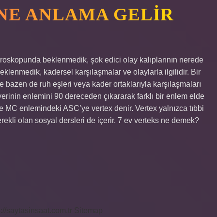
NE ANLAMA GELIR
horoskopunda beklenmedik, şok edici olay kalıplarının nerede
beklenmedik, kadersel karşılaşmalar ve olaylarla ilgilidir. Bir
ve bazen de ruh eşleri veya kader ortaklarıyla karşılaşmaları
erinin enlemini 90 dereceden çıkararak farklı bir enlem elde
 MC enlemindeki ASC’ye vertex denir. Vertex yalnızca tıbbi
rekli olan sosyal dersleri de içerir. 7 ev verteks ne demek?
s://saytasinsaat.com.tr
Sitemap