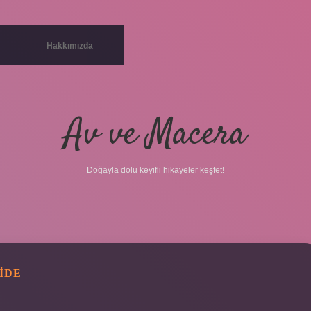
Hakkımızda
Av ve Macera
Doğayla dolu keyifli hikayeler keşfet!
IDE