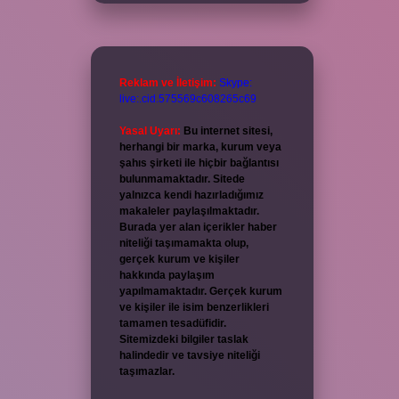
Reklam ve İletişim:
Skype:
live:.cid.575569c608265c69
Yasal Uyarı:
Bu internet sitesi,
herhangi bir marka, kurum veya
şahıs şirketi ile hiçbir bağlantısı
bulunmamaktadır. Sitede
yalnızca kendi hazırladığımız
makaleler paylaşılmaktadır.
Burada yer alan içerikler haber
niteliği taşımamakta olup,
gerçek kurum ve kişiler
hakkında paylaşım
yapılmamaktadır. Gerçek kurum
ve kişiler ile isim benzerlikleri
tamamen tesadüfidir.
Sitemizdeki bilgiler taslak
halindedir ve tavsiye niteliği
taşımazlar.