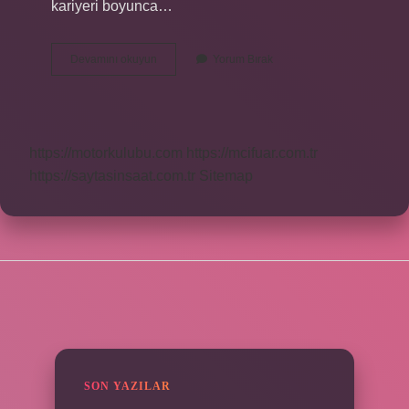
kariyeri boyunca…
Uzayda
Devamını okuyun
Yorum Bırak
Ölen
Astronot
Var
Mı
https://motorkulubu.com
https://mcifuar.com.tr
https://saytasinsaat.com.tr
Sitemap
SIDEBAR
SON YAZILAR