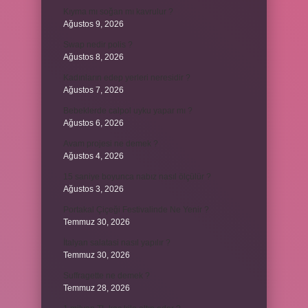
Kıyma mı soğan mı kavrulur ?
Ağustos 9, 2026
Swap nedir polis ?
Ağustos 8, 2026
Kadınların edep yerleri neresidir ?
Ağustos 7, 2026
Bebeklerde calpol uyku yapar mı ?
Ağustos 6, 2026
Avam projesi ne demek ?
Ağustos 4, 2026
15 saniye boyunca nabız nasıl ölçülür ?
Ağustos 3, 2026
Portakal Çiçeği Festivalinde Ne Yenir ?
Temmuz 30, 2026
İtalyan salatasi nasıl yapılır ?
Temmuz 30, 2026
Suffragette ne demek ?
Temmuz 28, 2026