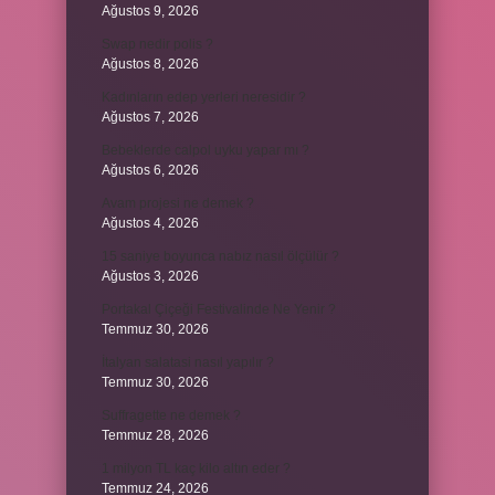
Ağustos 9, 2026
Swap nedir polis ?
Ağustos 8, 2026
Kadınların edep yerleri neresidir ?
Ağustos 7, 2026
Bebeklerde calpol uyku yapar mı ?
Ağustos 6, 2026
Avam projesi ne demek ?
Ağustos 4, 2026
15 saniye boyunca nabız nasıl ölçülür ?
Ağustos 3, 2026
Portakal Çiçeği Festivalinde Ne Yenir ?
Temmuz 30, 2026
İtalyan salatasi nasıl yapılır ?
Temmuz 30, 2026
Suffragette ne demek ?
Temmuz 28, 2026
1 milyon TL kaç kilo altın eder ?
Temmuz 24, 2026