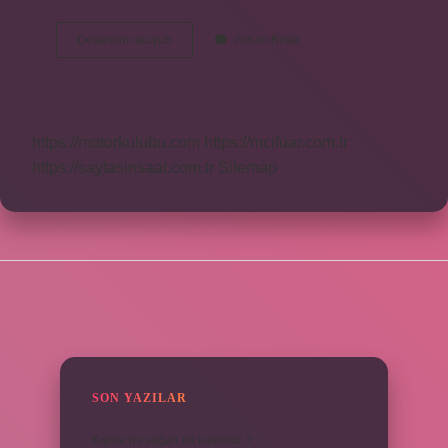
Astronot
Devamını okuyun
Yorum Bırak
Olma
Şartları
Nedir
https://motorkulubu.com
https://mcifuar.com.tr
https://saytasinsaat.com.tr
Sitemap
SIDEBAR
SON YAZILAR
Kıyma mı soğan mı kavrulur ?