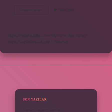
Türk
Devamını okuyun
Yorum Bırak
Telekom
Altyapı
Başvurusu
Ücretli
Mi
https://motorkulubu.com
https://mcifuar.com.tr
https://saytasinsaat.com.tr
Sitemap
SIDEBAR
SON YAZILAR
Kıyma mı soğan mı kavrulur ?