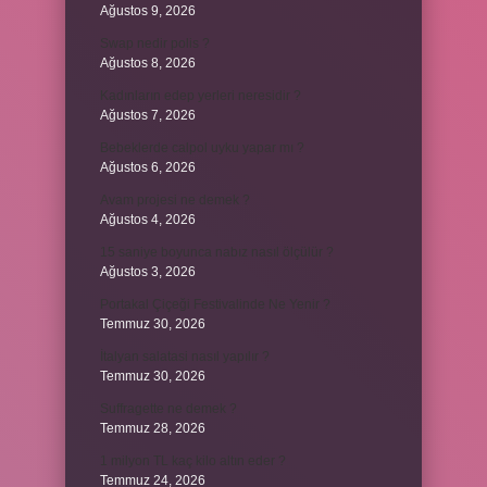
Ağustos 9, 2026
Swap nedir polis ?
Ağustos 8, 2026
Kadınların edep yerleri neresidir ?
Ağustos 7, 2026
Bebeklerde calpol uyku yapar mı ?
Ağustos 6, 2026
Avam projesi ne demek ?
Ağustos 4, 2026
15 saniye boyunca nabız nasıl ölçülür ?
Ağustos 3, 2026
Portakal Çiçeği Festivalinde Ne Yenir ?
Temmuz 30, 2026
İtalyan salatasi nasıl yapılır ?
Temmuz 30, 2026
Suffragette ne demek ?
Temmuz 28, 2026
1 milyon TL kaç kilo altın eder ?
Temmuz 24, 2026