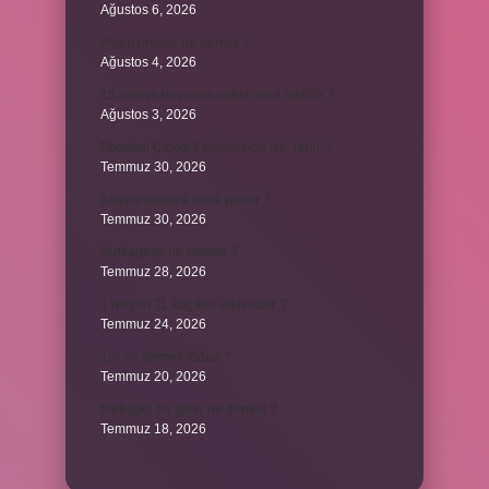
Ağustos 6, 2026
Avam projesi ne demek ?
Ağustos 4, 2026
15 saniye boyunca nabız nasıl ölçülür ?
Ağustos 3, 2026
Portakal Çiçeği Festivalinde Ne Yenir ?
Temmuz 30, 2026
İtalyan salatasi nasıl yapılır ?
Temmuz 30, 2026
Suffragette ne demek ?
Temmuz 28, 2026
1 milyon TL kaç kilo altın eder ?
Temmuz 24, 2026
1yx ne demek iddaa ?
Temmuz 20, 2026
Metropol bir şehir ne demek ?
Temmuz 18, 2026