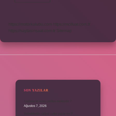
Öküz
Ne
Demek
https://motorkulubu.com
https://mcifuar.com.tr
https://saytasinsaat.com.tr
Sitemap
SIDEBAR
SON YAZILAR
Kadınların edep yerleri neresidir ?
Ağustos 7, 2026
Bebeklerde calpol uyku yapar mı ?