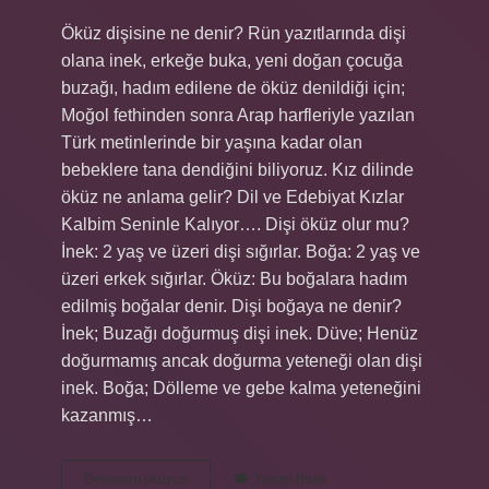
Öküz dişisine ne denir? Rün yazıtlarında dişi
olana inek, erkeğe buka, yeni doğan çocuğa
buzağı, hadım edilene de öküz denildiği için;
Moğol fethinden sonra Arap harfleriyle yazılan
Türk metinlerinde bir yaşına kadar olan
bebeklere tana dendiğini biliyoruz. Kız dilinde
öküz ne anlama gelir? Dil ve Edebiyat Kızlar
Kalbim Seninle Kalıyor…. Dişi öküz olur mu?
İnek: 2 yaş ve üzeri dişi sığırlar. Boğa: 2 yaş ve
üzeri erkek sığırlar. Öküz: Bu boğalara hadım
edilmiş boğalar denir. Dişi boğaya ne denir?
İnek; Buzağı doğurmuş dişi inek. Düve; Henüz
doğurmamış ancak doğurma yeteneği olan dişi
inek. Boğa; Dölleme ve gebe kalma yeteneğini
kazanmış…
Dişi
Devamını okuyun
Yorum Bırak