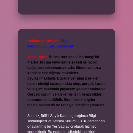
Reklam ve İletişim:
Skype:
live:.cid.575569c608265c69
Yasal Uyarı:
Bu internet sitesi, herhangi bir
marka, kurum veya şahıs şirketi ile hiçbir
bağlantısı bulunmamaktadır. Sitede yalnızca
kendi hazırladığımız makaleler
paylaşılmaktadır. Burada yer alan içerikler
haber niteliği taşımamakta olup, gerçek kurum
ve kişiler hakkında paylaşım yapılmamaktadır.
Gerçek kurum ve kişiler ile isim benzerlikleri
tamamen tesadüfidir. Sitemizdeki bilgiler
taslak halindedir ve tavsiye niteliği taşımazlar.
Sitemiz, 5651 Sayılı Kanun gereğince Bilgi
Teknolojileri ve İletişim Kurumu (BTK) tarafından
onaylanmış bir Yer Sağlayıcı olarak hizmet
vermektedir. Bu nedenle, sitedeki içerikleri