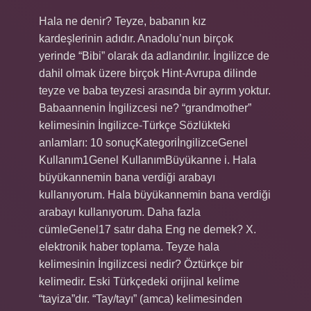
Hala ne denir? Teyze, babanın kız
kardeşlerinin adıdır. Anadolu’nun birçok
yerinde “Bibi” olarak da adlandırılır. İngilizce de
dahil olmak üzere birçok Hint-Avrupa dilinde
teyze ve baba teyzesi arasında bir ayrım yoktur.
Babaannenin İngilizcesi ne? “grandmother”
kelimesinin İngilizce-Türkçe Sözlükteki
anlamları: 10 sonuçKategoriİngilizceGenel
Kullanım1Genel KullanımBüyükanne i. Hala
büyükannemin bana verdiği arabayı
kullanıyorum. Hala büyükannemin bana verdiği
arabayı kullanıyorum. Daha fazla
cümleGenel17 satır daha Eng ne demek? X.
elektronik haber toplama. Teyze hala
kelimesinin İngilizcesi nedir? Öztürkçe bir
kelimedir. Eski Türkçedeki orijinal kelime
“tayiza”dır. “Tay/tayı” (amca) kelimesinden