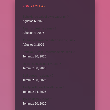
SON YAZILAR
Bebeklerde calpol uyku yapar mı ?
Ağustos 6, 2026
Avam projesi ne demek ?
Ağustos 4, 2026
15 saniye boyunca nabız nasıl ölçülür ?
Ağustos 3, 2026
Portakal Çiçeği Festivalinde Ne Yenir ?
Temmuz 30, 2026
İtalyan salatasi nasıl yapılır ?
Temmuz 30, 2026
Suffragette ne demek ?
Temmuz 28, 2026
1 milyon TL kaç kilo altın eder ?
Temmuz 24, 2026
1yx ne demek iddaa ?
Temmuz 20, 2026