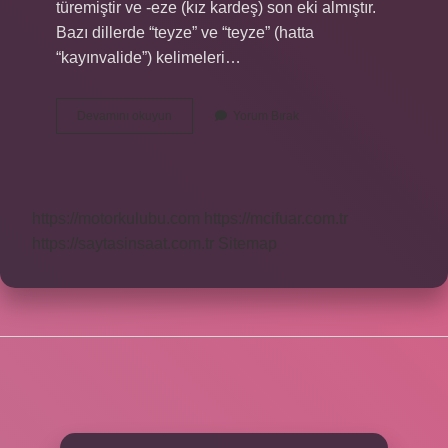
türemiştir ve -eze (kız kardeş) son eki almıştır.
Bazı dillerde “teyze” ve “teyze” (hatta
“kayınvalide”) kelimeleri…
Hala
Devamını okuyun
Yorum Bırak
Ingilizce
Ne
https://motorkulubu.com
https://mcifuar.com.tr
https://saytasinsaat.com.tr
Sitemap
SIDEBAR