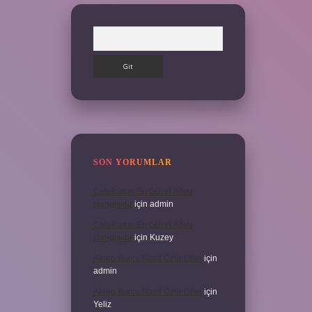
Arama
SON YORUMLAR
Çatalcanın En Güzel Köyü
Hangisidir
için
admin
Çatalcanın En Güzel Köyü
Hangisidir
için
Kuzey
Akrep Burcu Nasıl Özür Diler
için
admin
Akrep Burcu Nasıl Özür Diler
için
Yeliz