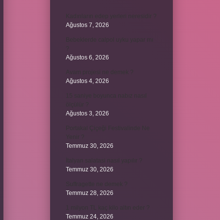
Kadınların edep yerleri neresidir ?
Ağustos 7, 2026
Bebeklerde calpol uyku yapar mı
?
Ağustos 6, 2026
Avam projesi ne demek ?
Ağustos 4, 2026
15 saniye boyunca nabız nasıl
ölçülür ?
Ağustos 3, 2026
Portakal Çiçeği Festivalinde Ne
Yenir ?
Temmuz 30, 2026
İtalyan salatasi nasıl yapılır ?
Temmuz 30, 2026
Suffragette ne demek ?
Temmuz 28, 2026
1 milyon TL kaç kilo altın eder ?
Temmuz 24, 2026