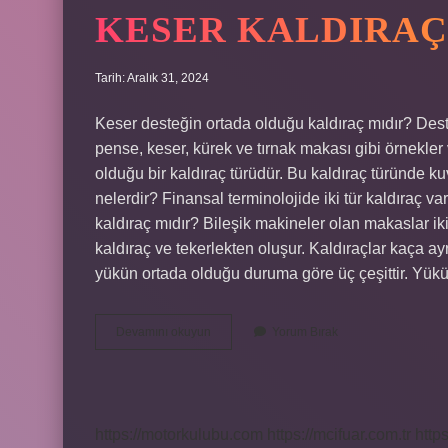
KESER KALDIRAÇ
Tarih: Aralık 31, 2024
Keser desteğin ortada olduğu kaldıraç mıdır? Deste
pense, keser, kürek ve tırnak makası gibi örnekler 
olduğu bir kaldıraç türüdür. Bu kaldıraç türünde k
nelerdir? Finansal terminolojide iki tür kaldıraç var
kaldıraç mıdır? Bileşik makineler olan makaslar iki
kaldıraç ve tekerlekten oluşur. Kaldıraçlar kaça ayr
yükün ortada olduğu duruma göre üç çeşittir. Yü
Keser
Devamını okuyun
Yorum Bırak
Kaldıraç
Mıdır
https://motorkulubu.com
https://mcifuar.com.tr
http