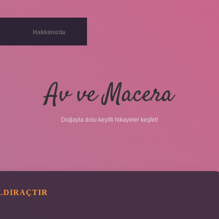
Hakkımızda
Av ve Macera
Doğayla dolu keyifli hikayeler keşfet!
ALDIRAÇTIR