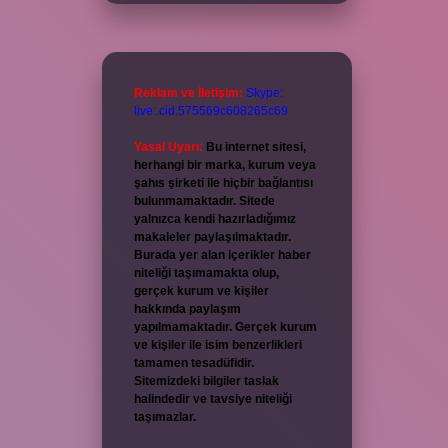
Reklam ve İletişim:
Skype:
live:.cid.575569c608265c69
Yasal Uyarı:
Bu internet sitesi,
herhangi bir marka, kurum veya
şahıs şirketi ile hiçbir bağlantısı
bulunmamaktadır. Sitede
yalnızca kendi hazırladığımız
makaleler paylaşılmaktadır.
Burada yer alan içerikler haber
niteliği taşımamakta olup,
gerçek kurum ve kişiler
hakkında paylaşım
yapılmamaktadır. Gerçek kurum
ve kişiler ile isim benzerlikleri
tamamen tesadüfidir.
Sitemizdeki bilgiler taslak
halindedir ve tavsiye niteliği
taşımazlar.