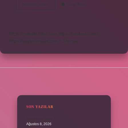
Sabır
Devamını okuyun
Yorum Bırak
Taşı
Nasil
Yazilir
Tdk
https://motorkulubu.com
https://mcifuar.com.tr
https://saytasinsaat.com.tr
Sitemap
SIDEBAR
SON YAZILAR
Swap nedir polis ?
Ağustos 8, 2026