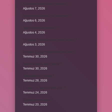
Kadınların edep yerleri neresidir ?
Ağustos 7, 2026
Bebeklerde calpol uyku yapar mı ?
Ağustos 6, 2026
Avam projesi ne demek ?
Ağustos 4, 2026
15 saniye boyunca nabız nasıl ölçülür ?
Ağustos 3, 2026
Portakal Çiçeği Festivalinde Ne Yenir ?
Temmuz 30, 2026
İtalyan salatasi nasıl yapılır ?
Temmuz 30, 2026
Suffragette ne demek ?
Temmuz 28, 2026
1 milyon TL kaç kilo altın eder ?
Temmuz 24, 2026
1yx ne demek iddaa ?
Temmuz 20, 2026