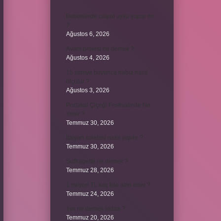
Bebeklerde calpol uyku yapar mı
?
Ağustos 6, 2026
Avam projesi ne demek ?
Ağustos 4, 2026
15 saniye boyunca nabız nasıl
ölçülür ?
Ağustos 3, 2026
Portakal Çiçeği Festivalinde Ne
Yenir ?
Temmuz 30, 2026
İtalyan salatasi nasıl yapılır ?
Temmuz 30, 2026
Suffragette ne demek ?
Temmuz 28, 2026
1 milyon TL kaç kilo altın eder ?
Temmuz 24, 2026
1yx ne demek iddaa ?
Temmuz 20, 2026