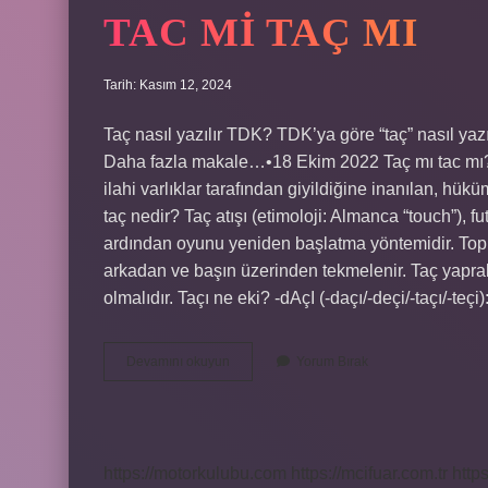
TAC MI TAÇ MI
Tarih: Kasım 12, 2024
Taç nasıl yazılır TDK? TDK’ya göre “taç” nasıl yazıl
Daha fazla makale…•18 Ekim 2022 Taç mı tac mı? 
ilahi varlıklar tarafından giyildiğine inanılan, hüküm
taç nedir? Taç atışı (etimoloji: Almanca “touch”), 
ardından oyunu yeniden başlatma yöntemidir. Top i
arkadan ve başın üzerinden tekmelenir. Taç yaprak
olmalıdır. Taçı ne eki? -dAçI (-daçı/-deçi/-taçı/-te
Tac
Devamını okuyun
Yorum Bırak
Mi
Taç
Mı
https://motorkulubu.com
https://mcifuar.com.tr
http