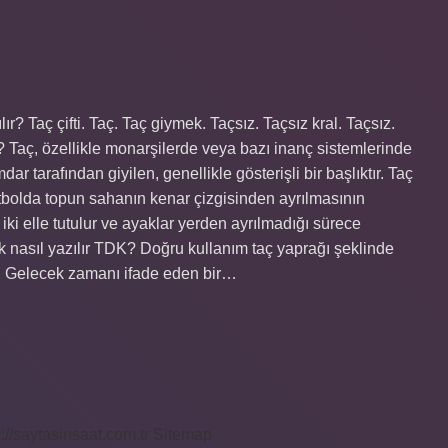
ır? Taç çifti. Taç. Taç giymek. Taçsız. Taçsız kral. Taçsız.
Taç, özellikle monarşilerde veya bazı inanç sistemlerinde
dar tarafından giyilen, genellikle gösterişli bir başlıktır. Taç
futbolda topun sahanın kenar çizgisinden ayrılmasının
ki elle tutulur ve ayaklar yerden ayrılmadığı sürece
 nasıl yazılır TDK? Doğru kullanım taç yaprağı şeklinde
çi): Gelecek zamanı ifade eden bir…
s://saytasinsaat.com.tr
Sitemap