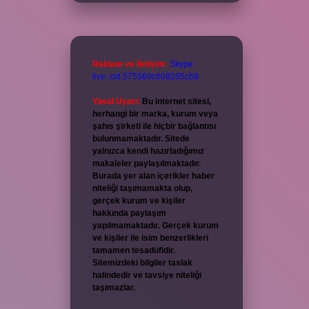
Reklam ve İletişim:
Skype:
live:.cid.575569c608265c69
Yasal Uyarı:
Bu internet sitesi,
herhangi bir marka, kurum veya
şahıs şirketi ile hiçbir bağlantısı
bulunmamaktadır. Sitede
yalnızca kendi hazırladığımız
makaleler paylaşılmaktadır.
Burada yer alan içerikler haber
niteliği taşımamakta olup,
gerçek kurum ve kişiler
hakkında paylaşım
yapılmamaktadır. Gerçek kurum
ve kişiler ile isim benzerlikleri
tamamen tesadüfidir.
Sitemizdeki bilgiler taslak
halindedir ve tavsiye niteliği
taşımazlar.