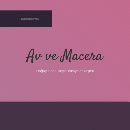
Hakkımızda
Av ve Macera
Doğayla dolu keyifli hikayeler keşfet!