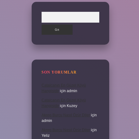
Arama
SON YORUMLAR
Çatalcanın En Güzel Köyü
Hangisidir
için
admin
Çatalcanın En Güzel Köyü
Hangisidir
için
Kuzey
Akrep Burcu Nasıl Özür Diler
için
admin
Akrep Burcu Nasıl Özür Diler
için
Yeliz