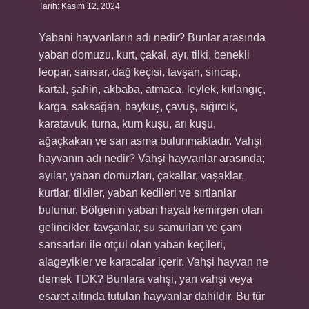
Tarih: Kasım 12, 2024
Yabani hayvanların adı nedir? Bunlar arasında
yaban domuzu, kurt, çakal, ayı, tilki, benekli
leopar, sansar, dağ keçisi, tavşan, sincap,
kartal, şahin, akbaba, atmaca, leylek, kırlangıç,
karga, saksağan, baykuş, çavuş, sığırcık,
karatavuk, turna, kum kuşu, arı kuşu,
ağaçkakan ve sarı asma bulunmaktadır. Vahşi
hayvanın adı nedir? Vahşi hayvanlar arasında;
ayılar, yaban domuzları, çakallar, vaşaklar,
kurtlar, tilkiler, yaban kedileri ve sırtlanlar
bulunur. Bölgenin yaban hayatı kemirgen olan
gelincikler, tavşanlar, su samurları ve çam
sansarları ile otçul olan yaban keçileri,
alageyikler ve karacalar içerir. Vahşi hayvan ne
demek TDK? Bunlara vahşi, yarı vahşi veya
esaret altında tutulan hayvanlar dahildir. Bu tür