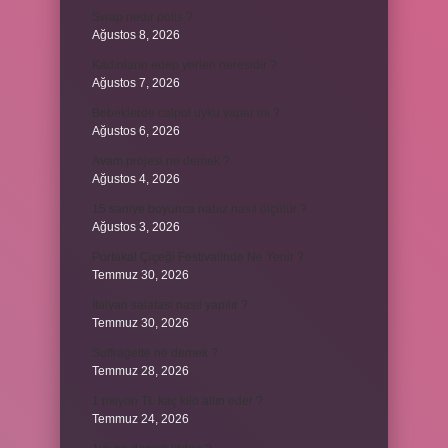
Swap nedir polis ?
Ağustos 8, 2026
Kadınların edep yerleri neresidir ?
Ağustos 7, 2026
Bebeklerde calpol uyku yapar mı ?
Ağustos 6, 2026
Avam projesi ne demek ?
Ağustos 4, 2026
15 saniye boyunca nabız nasıl ölçülür ?
Ağustos 3, 2026
Portakal Çiçeği Festivalinde Ne Yenir ?
Temmuz 30, 2026
İtalyan salatasi nasıl yapılır ?
Temmuz 30, 2026
Suffragette ne demek ?
Temmuz 28, 2026
1 milyon TL kaç kilo altın eder ?
Temmuz 24, 2026