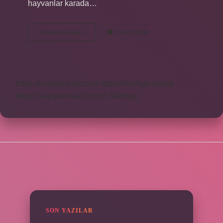
hayvanlar karada…
Yabani
Devamını okuyun
Yorum Bırak
Hayvanlara
Ne
Denir
https://motorkulubu.com
https://mcifuar.com.tr
https://saytasinsaat.com.tr
Sitemap
SIDEBAR
SON YAZILAR