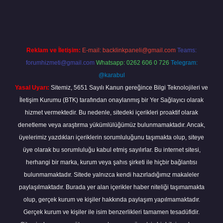
no giriş
vdcasino bahis sitesi
betexper.xyz
betci güncel giriş
https:
Reklam ve İletişim:
E-mail:
backlinkpaneli@gmail.com
Teams:
forumhizmeti@gmail.com
Whatsapp: 0262 606 0 726
Telegram:
@karabul
Yasal Uyarı:
Sitemiz, 5651 Sayılı Kanun gereğince Bilgi Teknolojileri ve
İletişim Kurumu (BTK) tarafından onaylanmış bir Yer Sağlayıcı olarak
hizmet vermektedir. Bu nedenle, sitedeki içerikleri proaktif olarak
denetleme veya araştırma yükümlülüğümüz bulunmamaktadır. Ancak,
üyelerimiz yazdıkları içeriklerin sorumluluğunu taşımakta olup, siteye
üye olarak bu sorumluluğu kabul etmiş sayılırlar. Bu internet sitesi,
herhangi bir marka, kurum veya şahıs şirketi ile hiçbir bağlantısı
bulunmamaktadır. Sitede yalnızca kendi hazırladığımız makaleler
paylaşılmaktadır. Burada yer alan içerikler haber niteliği taşımamakta
olup, gerçek kurum ve kişiler hakkında paylaşım yapılmamaktadır.
Gerçek kurum ve kişiler ile isim benzerlikleri tamamen tesadüfidir.