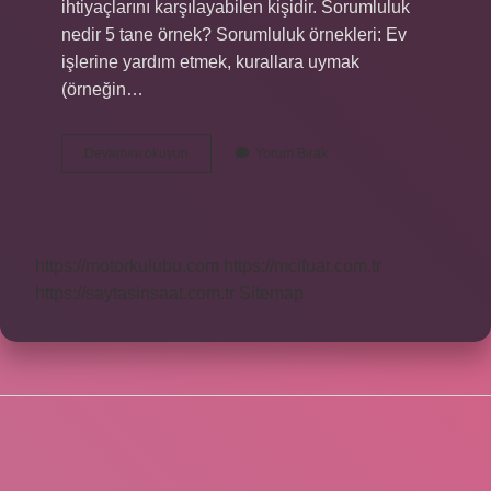
ihtiyaçlarını karşılayabilen kişidir. Sorumluluk
nedir 5 tane örnek? Sorumluluk örnekleri: Ev
işlerine yardım etmek, kurallara uymak
(örneğin…
Sorumluluk
Devamını okuyun
Yorum Bırak
Ve
Mesuliyet
Nedir
https://motorkulubu.com
https://mcifuar.com.tr
https://saytasinsaat.com.tr
Sitemap
SIDEBAR