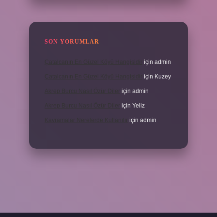
SON YORUMLAR
Çatalcanın En Güzel Köyü Hangisidir
için
admin
Çatalcanın En Güzel Köyü Hangisidir
için
Kuzey
Akrep Burcu Nasıl Özür Diler
için
admin
Akrep Burcu Nasıl Özür Diler
için
Yeliz
Kavramalar Nerelerde Kullanılır
için
admin