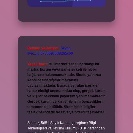
Reklam ve İletişim:
Skype:
live:.cid.575569c608265c69
Yasal Uyarı:
Bu internet sitesi, herhangi bir
marka, kurum veya şahıs şirketi ile hiçbir
bağlantısı bulunmamaktadır. Sitede yalnızca
kendi hazırladığımız makaleler
paylaşılmaktadır. Burada yer alan içerikler
haber niteliği taşımamakta olup, gerçek kurum
ve kişiler hakkında paylaşım yapılmamaktadır.
Gerçek kurum ve kişiler ile isim benzerlikleri
tamamen tesadüfidir. Sitemizdeki bilgiler
taslak halindedir ve tavsiye niteliği taşımazlar.
Sitemiz, 5651 Sayılı Kanun gereğince Bilgi
Teknolojileri ve İletişim Kurumu (BTK) tarafından