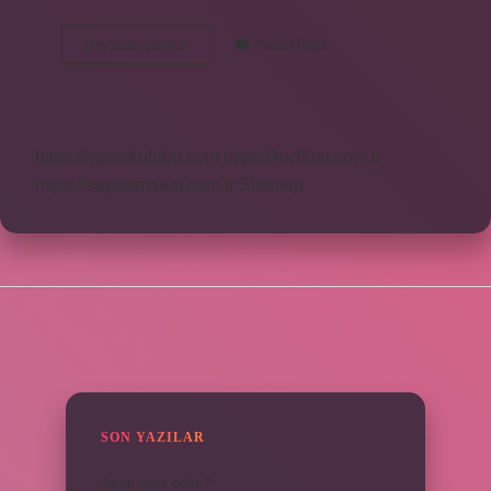
Şerit
Devamını okuyun
Yorum Bırak
Nerede
Kullanılır
https://motorkulubu.com
https://mcifuar.com.tr
https://saytasinsaat.com.tr
Sitemap
SIDEBAR
SON YAZILAR
Swap nedir polis ?