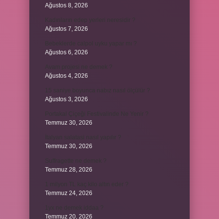
Ağustos 8, 2026
Kadınların edep yerleri neresidir ?
Ağustos 7, 2026
Bebeklerde calpol uyku yapar mı ?
Ağustos 6, 2026
Avam projesi ne demek ?
Ağustos 4, 2026
15 saniye boyunca nabız nasıl ölçülür ?
Ağustos 3, 2026
Portakal Çiçeği Festivalinde Ne Yenir ?
Temmuz 30, 2026
İtalyan salatasi nasıl yapılır ?
Temmuz 30, 2026
Suffragette ne demek ?
Temmuz 28, 2026
1 milyon TL kaç kilo altın eder ?
Temmuz 24, 2026
1yx ne demek iddaa ?
Temmuz 20, 2026