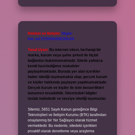
Reklam ve İletişim:
Skype:
live:.cid.575569c608265c69
Yasal Uyarı:
Bu internet sitesi, herhangi bir
marka, kurum veya şahıs şirketi ile hiçbir
bağlantısı bulunmamaktadır. Sitede yalnızca
kendi hazırladığımız makaleler
paylaşılmaktadır. Burada yer alan içerikler
haber niteliği taşımamakta olup, gerçek kurum
ve kişiler hakkında paylaşım yapılmamaktadır.
Gerçek kurum ve kişiler ile isim benzerlikleri
tamamen tesadüfidir. Sitemizdeki bilgiler
taslak halindedir ve tavsiye niteliği taşımazlar.
Sitemiz, 5651 Sayılı Kanun gereğince Bilgi
Teknolojileri ve İletişim Kurumu (BTK) tarafından
onaylanmış bir Yer Sağlayıcı olarak hizmet
vermektedir. Bu nedenle, sitedeki içerikleri
proaktif olarak denetleme veya araştırma