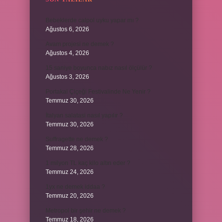
Bebeklerde calpol uyku yapar mı ?
Ağustos 6, 2026
Avam projesi ne demek ?
Ağustos 4, 2026
15 saniye boyunca nabız nasıl ölçülür ?
Ağustos 3, 2026
Portakal Çiçeği Festivalinde Ne Yenir ?
Temmuz 30, 2026
İtalyan salatasi nasıl yapılır ?
Temmuz 30, 2026
Suffragette ne demek ?
Temmuz 28, 2026
1 milyon TL kaç kilo altın eder ?
Temmuz 24, 2026
1yx ne demek iddaa ?
Temmuz 20, 2026
Metropol bir şehir ne demek ?
Temmuz 18, 2026