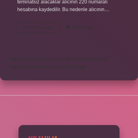
teminatsız alacaklar alıcının 220 numaralı
hesabına kaydedilir. Bu nedenle alıcının…
136
Devamını okuyun
Yorum Bırak
Hesap
Hangi
Durumlarda
Kullanılır
https://motorkulubu.com
https://mcifuar.com.tr
https://saytasinsaat.com.tr
Sitemap
SIDEBAR
SON YAZILAR