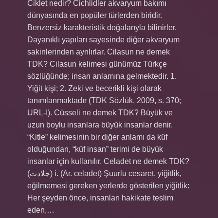
Ciklet nedir? Cichlidler akvaryum bakımı
dünyasında en popüler türlerden biridir.
Benzersiz karakteristik doğalarıyla bilinirler.
Dayanıklı yapıları sayesinde diğer akvaryum
sakinlerinden ayrılırlar. Cilasun ne demek
TDK? Cilasun kelimesi günümüz Türkçe
sözlüğünde; insan anlamına gelmektedir. 1.
Yiğit kişi; 2. Zeki ve becerikli kişi olarak
tanımlanmaktadır (TDK Sözlük, 2009, s. 370;
URL-I). Cüsseli ne demek TDK? Büyük ve
uzun boylu insanlara büyük insanlar denir.
“Kitle” kelimesinin bir diğer anlamı da küf
olduğundan, “küf insan” terimi de büyük
insanlar için kullanılır. Celadet ne demek TDK?
(ﺟﻼﺩﺕ) i. (Ar. celādet) Şuurlu cesaret, yiğitlik,
eğilmemesi gereken yerlerde gösterilen yiğitlik:
Her şeyden önce, insanları hakikate teslim
eden,…