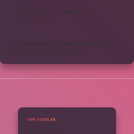
Çiklet
Devamını okuyun
Yorum Bırak
Ne
Demek
Tdk
https://motorkulubu.com
https://mcifuar.com.tr
https://saytasinsaat.com.tr
Sitemap
SIDEBAR
SON YAZILAR
Swap nedir polis ?