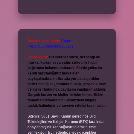
Reklam ve İletişim:
Skype:
live:.cid.575569c608265c69
Yasal Uyarı:
Bu internet sitesi, herhangi bir
marka, kurum veya şahıs şirketi ile hiçbir
bağlantısı bulunmamaktadır. Sitede yalnızca
kendi hazırladığımız makaleler
paylaşılmaktadır. Burada yer alan içerikler
haber niteliği taşımamakta olup, gerçek kurum
ve kişiler hakkında paylaşım yapılmamaktadır.
Gerçek kurum ve kişiler ile isim benzerlikleri
tamamen tesadüfidir. Sitemizdeki bilgiler
taslak halindedir ve tavsiye niteliği taşımazlar.
Sitemiz, 5651 Sayılı Kanun gereğince Bilgi
Teknolojileri ve İletişim Kurumu (BTK) tarafından
onaylanmış bir Yer Sağlayıcı olarak hizmet
vermektedir. Bu nedenle, sitedeki içerikleri