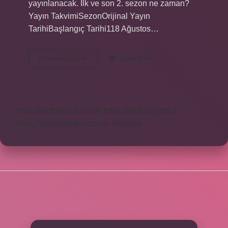
yayınlanacak. İlk ve son 2. sezon ne zaman?
Yayın TakvimiSezonOrijinal Yayın
TarihiBaşlangıç ​​Tarihi118 Ağustos…
Netflix
Devamını okuyun
Yorum Bırak
Mezarlık
2
Sezon
Gelecek
Mi
https://motorkulubu.com
https://mcifuar.com.tr
https://saytasinsaat.com.tr
Sitemap
SIDEBAR