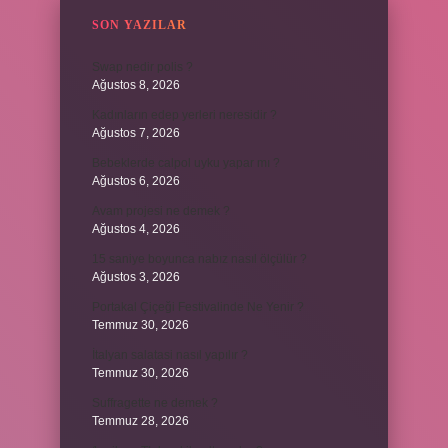
SON YAZILAR
Swap nedir polis ?
Ağustos 8, 2026
Kadınların edep yerleri neresidir ?
Ağustos 7, 2026
Bebeklerde calpol uyku yapar mı ?
Ağustos 6, 2026
Avam projesi ne demek ?
Ağustos 4, 2026
15 saniye boyunca nabız nasıl ölçülür ?
Ağustos 3, 2026
Portakal Çiçeği Festivalinde Ne Yenir ?
Temmuz 30, 2026
İtalyan salatasi nasıl yapılır ?
Temmuz 30, 2026
Suffragette ne demek ?
Temmuz 28, 2026