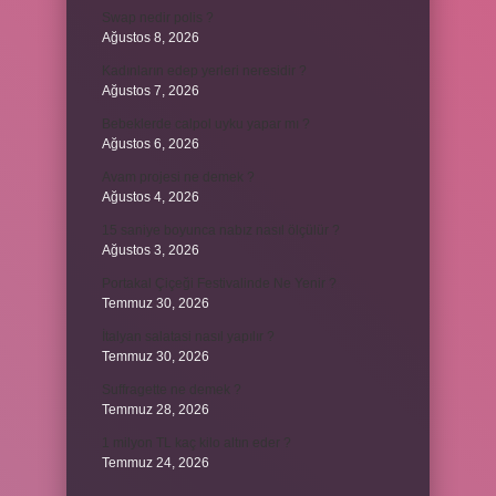
Swap nedir polis ?
Ağustos 8, 2026
Kadınların edep yerleri neresidir ?
Ağustos 7, 2026
Bebeklerde calpol uyku yapar mı ?
Ağustos 6, 2026
Avam projesi ne demek ?
Ağustos 4, 2026
15 saniye boyunca nabız nasıl ölçülür ?
Ağustos 3, 2026
Portakal Çiçeği Festivalinde Ne Yenir ?
Temmuz 30, 2026
İtalyan salatasi nasıl yapılır ?
Temmuz 30, 2026
Suffragette ne demek ?
Temmuz 28, 2026
1 milyon TL kaç kilo altın eder ?
Temmuz 24, 2026