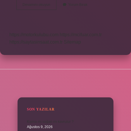
Sabır
Devamını okuyun
Yorum Bırak
Taşı
Nasil
Yazilir
Tdk
https://motorkulubu.com
https://mcifuar.com.tr
https://saytasinsaat.com.tr
Sitemap
SIDEBAR
SON YAZILAR
Kıyma mı soğan mı kavrulur ?
Ağustos 9, 2026