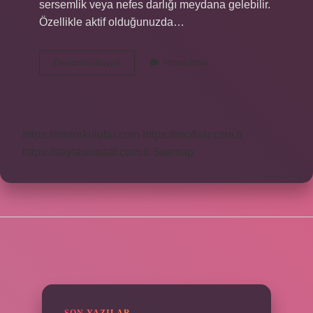
sersemlik veya nefes darlığı meydana gelebilir.
Özellikle aktif olduğunuzda…
Ritim
Devamını okuyun
Yorum Bırak
Bozuk
Olduğu
Nasıl
Anlaşılır
https://motorkulubu.com
https://mcifuar.com.tr
https://saytasinsaat.com.tr
Sitemap
SIDEBAR