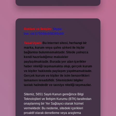
Reklam ve İletişim:
Skype:
live:.cid.575569c608265c69
Yasal Uyarı:
Bu internet sitesi, herhangi bir
marka, kurum veya şahıs şirketi ile hiçbir
bağlantısı bulunmamaktadır. Sitede yalnızca
kendi hazırladığımız makaleler
paylaşılmaktadır. Burada yer alan içerikler
haber niteliği taşımamakta olup, gerçek kurum
ve kişiler hakkında paylaşım yapılmamaktadır.
Gerçek kurum ve kişiler ile isim benzerlikleri
tamamen tesadüfidir. Sitemizdeki bilgiler
taslak halindedir ve tavsiye niteliği taşımazlar.
Sitemiz, 5651 Sayılı Kanun gereğince Bilgi
Teknolojileri ve İletişim Kurumu (BTK) tarafından
onaylanmış bir Yer Sağlayıcı olarak hizmet
vermektedir. Bu nedenle, sitedeki içerikleri
proaktif olarak denetleme veya araştırma