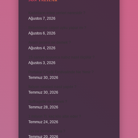
SON YAZILAR
Kadınların edep yerleri neresidir ?
Ağustos 7, 2026
Bebeklerde calpol uyku yapar mı ?
Ağustos 6, 2026
Avam projesi ne demek ?
Ağustos 4, 2026
15 saniye boyunca nabız nasıl ölçülür ?
Ağustos 3, 2026
Portakal Çiçeği Festivalinde Ne Yenir ?
Temmuz 30, 2026
İtalyan salatasi nasıl yapılır ?
Temmuz 30, 2026
Suffragette ne demek ?
Temmuz 28, 2026
1 milyon TL kaç kilo altın eder ?
Temmuz 24, 2026
1yx ne demek iddaa ?
Temmuz 20, 2026