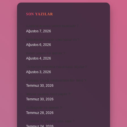
SON YAZILAR
Kadınların edep yerleri neresidir ?
Ağustos 7, 2026
Bebeklerde calpol uyku yapar mı ?
Ağustos 6, 2026
Avam projesi ne demek ?
Ağustos 4, 2026
15 saniye boyunca nabız nasıl ölçülür ?
Ağustos 3, 2026
Portakal Çiçeği Festivalinde Ne Yenir ?
Temmuz 30, 2026
İtalyan salatasi nasıl yapılır ?
Temmuz 30, 2026
Suffragette ne demek ?
Temmuz 28, 2026
1 milyon TL kaç kilo altın eder ?
Temmuz 24, 2026