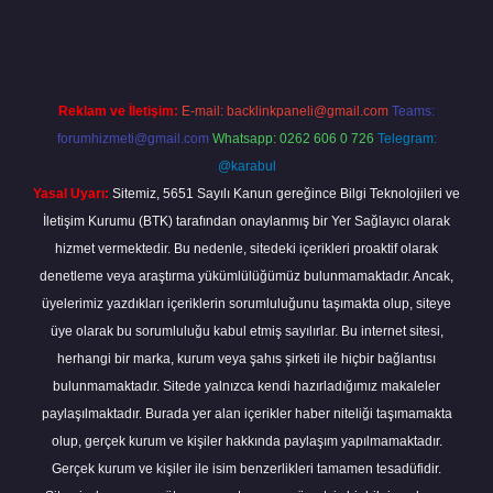
no giriş
vdcasino bahis sitesi
betexper.xyz
betci güncel giriş
https:/
Reklam ve İletişim:
E-mail:
backlinkpaneli@gmail.com
Teams:
forumhizmeti@gmail.com
Whatsapp: 0262 606 0 726
Telegram:
@karabul
Yasal Uyarı:
Sitemiz, 5651 Sayılı Kanun gereğince Bilgi Teknolojileri ve
İletişim Kurumu (BTK) tarafından onaylanmış bir Yer Sağlayıcı olarak
hizmet vermektedir. Bu nedenle, sitedeki içerikleri proaktif olarak
denetleme veya araştırma yükümlülüğümüz bulunmamaktadır. Ancak,
üyelerimiz yazdıkları içeriklerin sorumluluğunu taşımakta olup, siteye
üye olarak bu sorumluluğu kabul etmiş sayılırlar. Bu internet sitesi,
herhangi bir marka, kurum veya şahıs şirketi ile hiçbir bağlantısı
bulunmamaktadır. Sitede yalnızca kendi hazırladığımız makaleler
paylaşılmaktadır. Burada yer alan içerikler haber niteliği taşımamakta
olup, gerçek kurum ve kişiler hakkında paylaşım yapılmamaktadır.
Gerçek kurum ve kişiler ile isim benzerlikleri tamamen tesadüfidir.