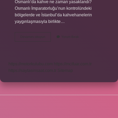
Osmanlı’da kahve ne zaman yasaklandı?
Osmanlı İmparatorluğu’nun kontrolündeki
bölgelerde ve İstanbul’da kahvehanelerin
yaygınlaşmasıyla birlikte…
Kahve
Devamını okuyun
Yorum Bırak
Içmeyi
Yasaklayan
Şeyhülislam
Kimdir
https://motorkulubu.com
https://mcifuar.com.tr
https://saytasinsaat.com.tr
Sitemap
SIDEBAR