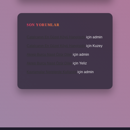
SON YORUMLAR
Çatalcanın En Güzel Köyü Hangisidir
için
admin
Çatalcanın En Güzel Köyü Hangisidir
için
Kuzey
Akrep Burcu Nasıl Özür Diler
için
admin
Akrep Burcu Nasıl Özür Diler
için
Yeliz
Kavramalar Nerelerde Kullanılır
için
admin