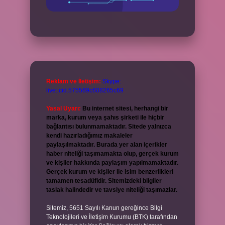
Reklam ve İletişim:
Skype:
live:.cid.575569c608265c69
Yasal Uyarı:
Bu internet sitesi, herhangi bir
marka, kurum veya şahıs şirketi ile hiçbir
bağlantısı bulunmamaktadır. Sitede yalnızca
kendi hazırladığımız makaleler
paylaşılmaktadır. Burada yer alan içerikler
haber niteliği taşımamakta olup, gerçek kurum
ve kişiler hakkında paylaşım yapılmamaktadır.
Gerçek kurum ve kişiler ile isim benzerlikleri
tamamen tesadüfidir. Sitemizdeki bilgiler
taslak halindedir ve tavsiye niteliği taşımazlar.
Sitemiz, 5651 Sayılı Kanun gereğince Bilgi
Teknolojileri ve İletişim Kurumu (BTK) tarafından