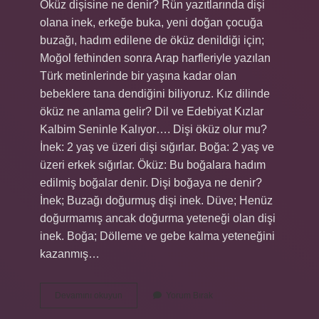
Öküz dişisine ne denir? Rün yazıtlarında dişi
olana inek, erkeğe buka, yeni doğan çocuğa
buzağı, hadım edilene de öküz denildiği için;
Moğol fethinden sonra Arap harfleriyle yazılan
Türk metinlerinde bir yaşına kadar olan
bebeklere tana dendiğini biliyoruz. Kız dilinde
öküz ne anlama gelir? Dil ve Edebiyat Kızlar
Kalbim Seninle Kalıyor…. Dişi öküz olur mu?
İnek: 2 yaş ve üzeri dişi sığırlar. Boğa: 2 yaş ve
üzeri erkek sığırlar. Öküz: Bu boğalara hadım
edilmiş boğalar denir. Dişi boğaya ne denir?
İnek; Buzağı doğurmuş dişi inek. Düve; Henüz
doğurmamış ancak doğurma yeteneği olan dişi
inek. Boğa; Dölleme ve gebe kalma yeteneğini
kazanmış…
Dişi
Devamını okuyun
Yorum Bırak
Öküz