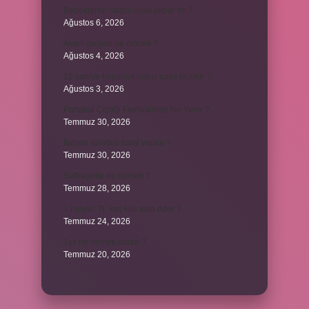
Bebeklerde calpol uyku yapar mı ?
Ağustos 6, 2026
Avam projesi ne demek ?
Ağustos 4, 2026
15 saniye boyunca nabız nasıl ölçülür ?
Ağustos 3, 2026
Portakal Çiçeği Festivalinde Ne Yenir ?
Temmuz 30, 2026
İtalyan salatasi nasıl yapılır ?
Temmuz 30, 2026
Suffragette ne demek ?
Temmuz 28, 2026
1 milyon TL kaç kilo altın eder ?
Temmuz 24, 2026
1yx ne demek iddaa ?
Temmuz 20, 2026