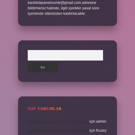
backlinkpanelicomtr@gmail.com
adresine
bildirmeniz halinde, ilgili içerikler yasal süre
içerisinde sitemizden kaldırılacaktır.
Arama
SON YORUMLAR
Çatalcanın En Güzel Köyü Hangisidir
için
admin
Çatalcanın En Güzel Köyü Hangisidir
için
Kuzey