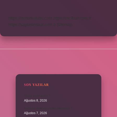
Ne
Demek
https://motorkulubu.com
https://mcifuar.com.tr
https://saytasinsaat.com.tr
Sitemap
SIDEBAR
SON YAZILAR
Swap nedir polis ?
Ağustos 8, 2026
Kadınların edep yerleri neresidir ?
Ağustos 7, 2026