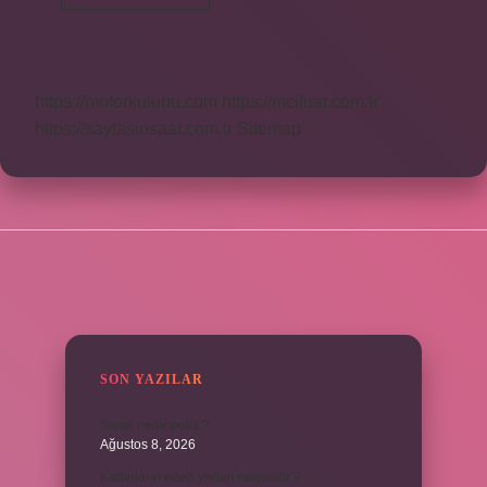
Leyla
Ne
Demek
https://motorkulubu.com
https://mcifuar.com.tr
https://saytasinsaat.com.tr
Sitemap
SIDEBAR
SON YAZILAR
Swap nedir polis ?
Ağustos 8, 2026
Kadınların edep yerleri neresidir ?