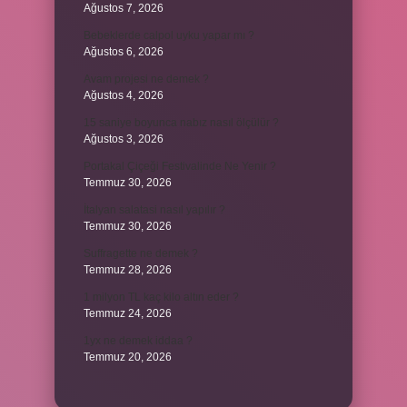
Ağustos 7, 2026
Bebeklerde calpol uyku yapar mı ?
Ağustos 6, 2026
Avam projesi ne demek ?
Ağustos 4, 2026
15 saniye boyunca nabız nasıl ölçülür ?
Ağustos 3, 2026
Portakal Çiçeği Festivalinde Ne Yenir ?
Temmuz 30, 2026
İtalyan salatasi nasıl yapılır ?
Temmuz 30, 2026
Suffragette ne demek ?
Temmuz 28, 2026
1 milyon TL kaç kilo altın eder ?
Temmuz 24, 2026
1yx ne demek iddaa ?
Temmuz 20, 2026