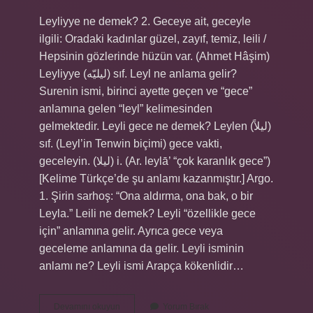
Leyliyye ne demek? 2. Geceye ait, geceyle
ilgili: Oradaki kadınlar güzel, zayıf, temiz, leili /
Hepsinin gözlerinde hüzün var. (Ahmet Hâşim)
Leyliyye (ﻟﻴﻠﻴّﻪ) sıf. Leyl ne anlama gelir?
Surenin ismi, birinci ayette geçen ve “gece”
anlamına gelen “leyl” kelimesinden
gelmektedir. Leyli gece ne demek? Leylen (ﻟﻴﻼً)
sıf. (Leyl’in Tenwin biçimi) gece vakti,
geceleyin. (ﻟﻴﻼ) i. (Ar. leylā’ “çok karanlık gece”)
[Kelime Türkçe’de şu anlamı kazanmıştır.] Argo.
1. Şirin sarhoş: “Ona aldırma, ona bak, o bir
Leyla.” Leili ne demek? Leyli “özellikle gece
için” anlamına gelir. Ayrıca gece veya
geceleme anlamına da gelir. Leyli isminin
anlamı ne? Leyli ismi Arapça kökenlidir…
Leyli
Devamını okuyun
Yorum Bırak