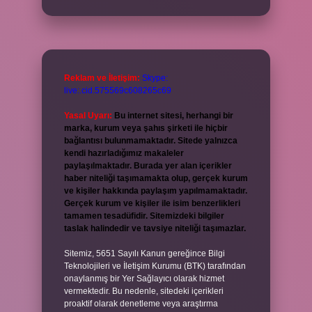
Reklam ve İletişim:
Skype:
live:.cid.575569c608265c69
Yasal Uyarı:
Bu internet sitesi, herhangi bir
marka, kurum veya şahıs şirketi ile hiçbir
bağlantısı bulunmamaktadır. Sitede yalnızca
kendi hazırladığımız makaleler
paylaşılmaktadır. Burada yer alan içerikler
haber niteliği taşımamakta olup, gerçek kurum
ve kişiler hakkında paylaşım yapılmamaktadır.
Gerçek kurum ve kişiler ile isim benzerlikleri
tamamen tesadüfidir. Sitemizdeki bilgiler
taslak halindedir ve tavsiye niteliği taşımazlar.
Sitemiz, 5651 Sayılı Kanun gereğince Bilgi
Teknolojileri ve İletişim Kurumu (BTK) tarafından
onaylanmış bir Yer Sağlayıcı olarak hizmet
vermektedir. Bu nedenle, sitedeki içerikleri
proaktif olarak denetleme veya araştırma