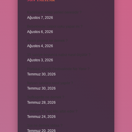
SON YAZILAR
Kadınların edep yerleri neresidir ?
Ağustos 7, 2026
Bebeklerde calpol uyku yapar mı ?
Ağustos 6, 2026
Avam projesi ne demek ?
Ağustos 4, 2026
15 saniye boyunca nabız nasıl ölçülür ?
Ağustos 3, 2026
Portakal Çiçeği Festivalinde Ne Yenir ?
Temmuz 30, 2026
İtalyan salatasi nasıl yapılır ?
Temmuz 30, 2026
Suffragette ne demek ?
Temmuz 28, 2026
1 milyon TL kaç kilo altın eder ?
Temmuz 24, 2026
1yx ne demek iddaa ?
Temmuz 20, 2026