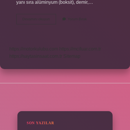
yanı sıra alüminyum (boksit), demir,…
Zonguldaktan
Devamını okuyun
Yorum Bırak
Ne
Alınır
https://motorkulubu.com
https://mcifuar.com.tr
https://saytasinsaat.com.tr
Sitemap
SIDEBAR
SON YAZILAR