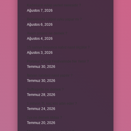
Kadınların edep yerleri neresidir ?
Ağustos 7, 2026
Bebeklerde calpol uyku yapar mı ?
Ağustos 6, 2026
Avam projesi ne demek ?
Ağustos 4, 2026
15 saniye boyunca nabız nasıl ölçülür ?
Ağustos 3, 2026
Portakal Çiçeği Festivalinde Ne Yenir ?
Temmuz 30, 2026
İtalyan salatasi nasıl yapılır ?
Temmuz 30, 2026
Suffragette ne demek ?
Temmuz 28, 2026
1 milyon TL kaç kilo altın eder ?
Temmuz 24, 2026
1yx ne demek iddaa ?
Temmuz 20, 2026