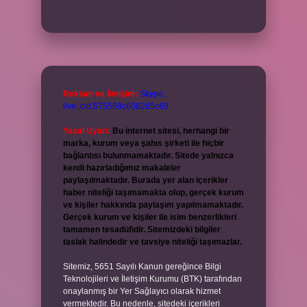
Reklam ve İletişim:
Skype:
live:.cid.575569c608265c69
Yasal Uyarı:
Bu internet sitesi, herhangi bir
marka, kurum veya şahıs şirketi ile hiçbir
bağlantısı bulunmamaktadır. Sitede yalnızca
kendi hazırladığımız makaleler
paylaşılmaktadır. Burada yer alan içerikler
haber niteliği taşımamakta olup, gerçek kurum
ve kişiler hakkında paylaşım yapılmamaktadır.
Gerçek kurum ve kişiler ile isim benzerlikleri
tamamen tesadüfidir. Sitemizdeki bilgiler
taslak halindedir ve tavsiye niteliği taşımazlar.
Sitemiz, 5651 Sayılı Kanun gereğince Bilgi
Teknolojileri ve İletişim Kurumu (BTK) tarafından
onaylanmış bir Yer Sağlayıcı olarak hizmet
vermektedir. Bu nedenle, sitedeki içerikleri