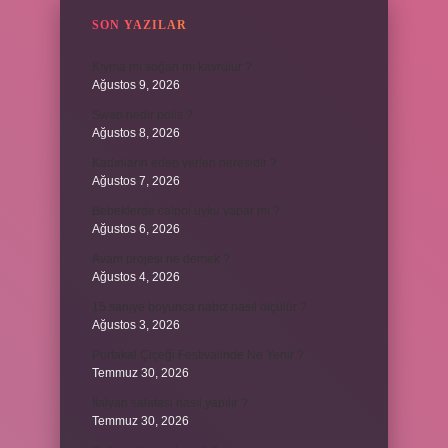
SON YAZILAR
Kıyma mı soğan mı kavrulur ?
Ağustos 9, 2026
Swap nedir polis ?
Ağustos 8, 2026
Kadınların edep yerleri neresidir ?
Ağustos 7, 2026
Bebeklerde calpol uyku yapar mı ?
Ağustos 6, 2026
Avam projesi ne demek ?
Ağustos 4, 2026
15 saniye boyunca nabız nasıl ölçülür ?
Ağustos 3, 2026
Portakal Çiçeği Festivalinde Ne Yenir ?
Temmuz 30, 2026
İtalyan salatasi nasıl yapılır ?
Temmuz 30, 2026