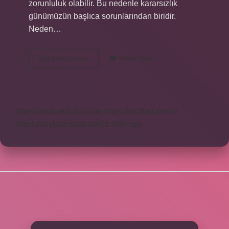
zorunluluk olabilir. Bu nedenle kararsızlık
günümüzün başlıca sorunlarından biridir.
Neden…
Kararsızlık
Devamını okuyun
Yorum Bırak
Neden
Kötüdür
https://motorkulubu.com
https://mcifuar.com.tr
https://saytasinsaat.com.tr
Sitemap
SIDEBAR