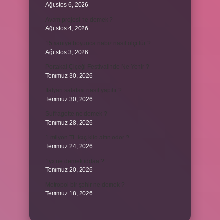
Ağustos 6, 2026
Avam projesi ne demek ?
Ağustos 4, 2026
15 saniye boyunca nabız nasıl ölçülür ?
Ağustos 3, 2026
Portakal Çiçeği Festivalinde Ne Yenir ?
Temmuz 30, 2026
İtalyan salatasi nasıl yapılır ?
Temmuz 30, 2026
Suffragette ne demek ?
Temmuz 28, 2026
1 milyon TL kaç kilo altın eder ?
Temmuz 24, 2026
1yx ne demek iddaa ?
Temmuz 20, 2026
Metropol bir şehir ne demek ?
Temmuz 18, 2026