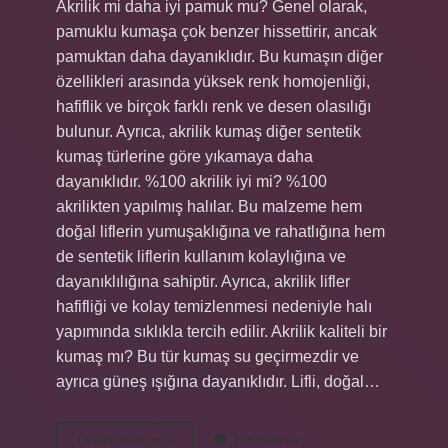
Akrilik mi daha iyi pamuk mu? Genel olarak,
pamuklu kumaşa çok benzer hissettirir, ancak
pamuktan daha dayanıklıdır. Bu kumaşın diğer
özellikleri arasında yüksek renk homojenliği,
hafiflik ve birçok farklı renk ve desen olasılığı
bulunur. Ayrıca, akrilik kumaş diğer sentetik
kumaş türlerine göre yıkamaya daha
dayanıklıdır. %100 akrilik iyi mi? %100
akrilikten yapılmış halılar. Bu malzeme hem
doğal liflerin yumuşaklığına ve rahatlığına hem
de sentetik liflerin kullanım kolaylığına ve
dayanıklılığına sahiptir. Ayrıca, akrilik lifler
hafifliği ve kolay temizlenmesi nedeniyle halı
yapımında sıklıkla tercih edilir. Akrilik kaliteli bir
kumaş mı? Bu tür kumaş su geçirmezdir ve
ayrıca güneş ışığına dayanıklıdır. Lifli, doğal…
Akrilik
Devamını okuyun
Yorum Bırak