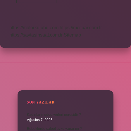
Kaliteli
Midir
https://motorkulubu.com
https://mcifuar.com.tr
https://saytasinsaat.com.tr
Sitemap
SIDEBAR
SON YAZILAR
Kadınların edep yerleri neresidir ?
Ağustos 7, 2026
Bebeklerde calpol uyku yapar mı ?