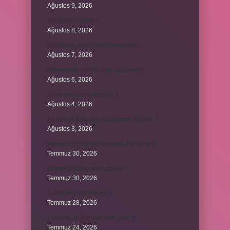
Ağustos 9, 2026
Swap nedir polis ?
Ağustos 8, 2026
Kadınların edep yerleri neresidir ?
Ağustos 7, 2026
Bebeklerde calpol uyku yapar mı ?
Ağustos 6, 2026
Avam projesi ne demek ?
Ağustos 4, 2026
15 saniye boyunca nabız nasıl ölçülür ?
Ağustos 3, 2026
Portakal Çiçeği Festivalinde Ne Yenir ?
Temmuz 30, 2026
İtalyan salatasi nasıl yapılır ?
Temmuz 30, 2026
Suffragette ne demek ?
Temmuz 28, 2026
1 milyon TL kaç kilo altın eder ?
Temmuz 24, 2026