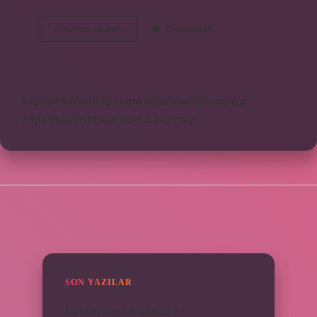
Lazca
Devamını okuyun
Yorum Bırak
Efulim
Ne
Demek
https://motorkulubu.com
https://mcifuar.com.tr
https://saytasinsaat.com.tr
Sitemap
SIDEBAR
SON YAZILAR
Kıyma mı soğan mı kavrulur ?