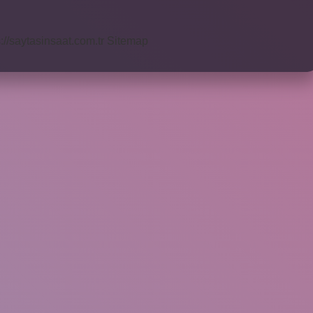
s://saytasinsaat.com.tr
Sitemap