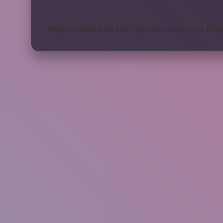
Yönetiliyor
https://motorkulubu.com
https://mcifuar.com.tr
http