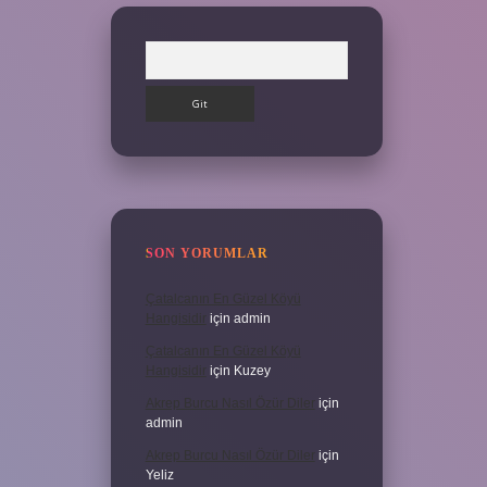
Arama
SON YORUMLAR
Çatalcanın En Güzel Köyü
Hangisidir
için
admin
Çatalcanın En Güzel Köyü
Hangisidir
için
Kuzey
Akrep Burcu Nasıl Özür Diler
için
admin
Akrep Burcu Nasıl Özür Diler
için
Yeliz