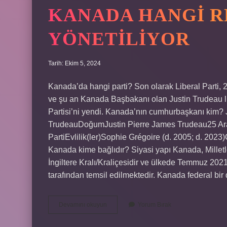
KANADA HANGI R
YÖNETILIYOR
Tarih: Ekim 5, 2024
Kanada’da hangi parti? Son olarak Liberal Parti, 
ve şu an Kanada Başbakanı olan Justin Trudeau li
Partisi’ni yendi. Kanada’nın cumhurbaşkanı kim? J
TrudeauDoğumJustin Pierre James Trudeau25 Aral
PartiEvlilik(ler)Sophie Grégoire (d. 2005; d. 202
Kanada kime bağlıdır? Siyasi yapı Kanada, Milletle
İngiltere Kralı/Kraliçesidir ve ülkede Temmuz 2021
tarafından temsil edilmektedir. Kanada federal b
Kanada
Devamını okuyun
Yorum Bırak
Hangi
Rejimle