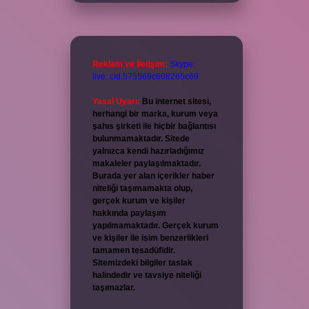
Reklam ve İletişim:
Skype:
live:.cid.575569c608265c69
Yasal Uyarı:
Bu internet sitesi,
herhangi bir marka, kurum veya
şahıs şirketi ile hiçbir bağlantısı
bulunmamaktadır. Sitede
yalnızca kendi hazırladığımız
makaleler paylaşılmaktadır.
Burada yer alan içerikler haber
niteliği taşımamakta olup,
gerçek kurum ve kişiler
hakkında paylaşım
yapılmamaktadır. Gerçek kurum
ve kişiler ile isim benzerlikleri
tamamen tesadüfidir.
Sitemizdeki bilgiler taslak
halindedir ve tavsiye niteliği
taşımazlar.