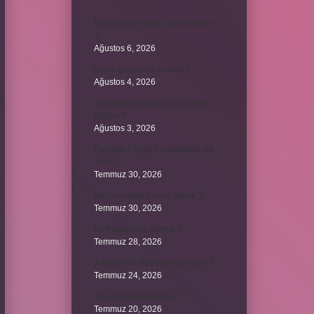
Bebeklerde calpol uyku yapar mı
?
Ağustos 6, 2026
Avam projesi ne demek ?
Ağustos 4, 2026
15 saniye boyunca nabız nasıl
ölçülür ?
Ağustos 3, 2026
Portakal Çiçeği Festivalinde Ne
Yenir ?
Temmuz 30, 2026
İtalyan salatasi nasıl yapılır ?
Temmuz 30, 2026
Suffragette ne demek ?
Temmuz 28, 2026
1 milyon TL kaç kilo altın eder ?
Temmuz 24, 2026
1yx ne demek iddaa ?
Temmuz 20, 2026