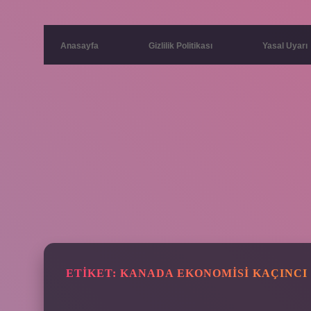
Anasayfa
Gizlilik Politikası
Yasal Uyarı
ETIKET:
KANADA EKONOMISI KAÇINCI