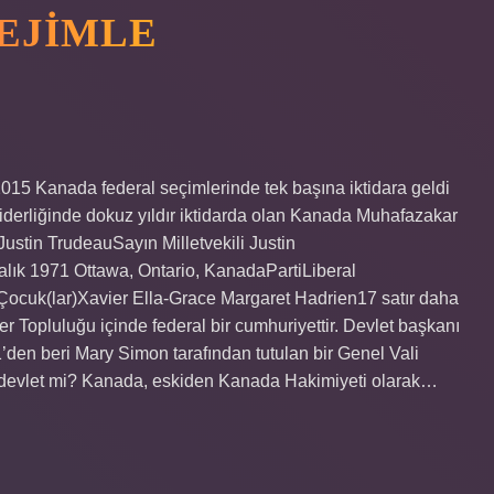
EJIMLE
2015 Kanada federal seçimlerinde tek başına iktidara geldi
derliğinde dokuz yıldır iktidarda olan Kanada Muhafazakar
ustin TrudeauSayın Milletvekili Justin
ık 1971 Ottawa, Ontario, KanadaPartiLiberal
3)Çocuk(lar)Xavier Ella-Grace Margaret Hadrien17 satır daha
r Topluluğu içinde federal bir cumhuriyettir. Devlet başkanı
’den beri Mary Simon tarafından tutulan bir Genel Vali
ir devlet mi? Kanada, eskiden Kanada Hakimiyeti olarak…