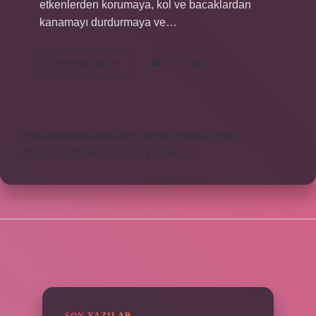
etkenlerden korumaya, kol ve bacaklardan
kanamayı durdurmaya ve…
Fiksasyon
Devamını okuyun
Yorum Bırak
Bandı
Ne
Işe
Yarar
https://motorkulubu.com
https://mcifuar.com.tr
https://saytasinsaat.com.tr
Sitemap
SIDEBAR