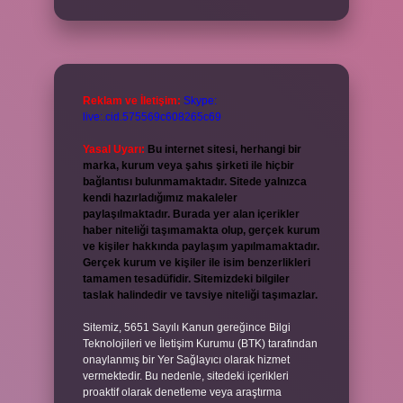
Reklam ve İletişim:
Skype:
live:.cid.575569c608265c69
Yasal Uyarı:
Bu internet sitesi, herhangi bir
marka, kurum veya şahıs şirketi ile hiçbir
bağlantısı bulunmamaktadır. Sitede yalnızca
kendi hazırladığımız makaleler
paylaşılmaktadır. Burada yer alan içerikler
haber niteliği taşımamakta olup, gerçek kurum
ve kişiler hakkında paylaşım yapılmamaktadır.
Gerçek kurum ve kişiler ile isim benzerlikleri
tamamen tesadüfidir. Sitemizdeki bilgiler
taslak halindedir ve tavsiye niteliği taşımazlar.
Sitemiz, 5651 Sayılı Kanun gereğince Bilgi
Teknolojileri ve İletişim Kurumu (BTK) tarafından
onaylanmış bir Yer Sağlayıcı olarak hizmet
vermektedir. Bu nedenle, sitedeki içerikleri
proaktif olarak denetleme veya araştırma