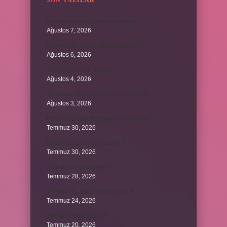
SON YAZILAR
Kadınların edep yerleri neresidir ?
Ağustos 7, 2026
Bebeklerde calpol uyku yapar mı ?
Ağustos 6, 2026
Avam projesi ne demek ?
Ağustos 4, 2026
15 saniye boyunca nabız nasıl ölçülür ?
Ağustos 3, 2026
Portakal Çiçeği Festivalinde Ne Yenir ?
Temmuz 30, 2026
İtalyan salatasi nasıl yapılır ?
Temmuz 30, 2026
Suffragette ne demek ?
Temmuz 28, 2026
1 milyon TL kaç kilo altın eder ?
Temmuz 24, 2026
1yx ne demek iddaa ?
Temmuz 20, 2026