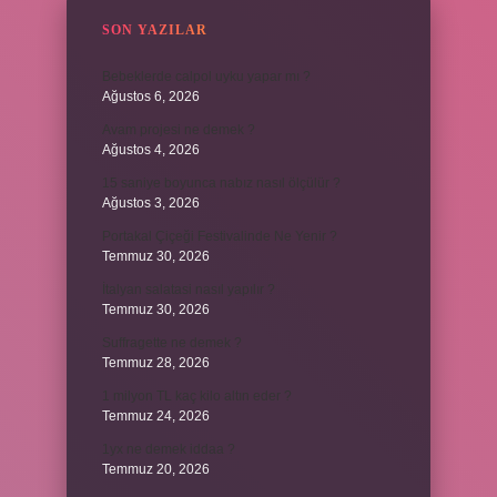
SON YAZILAR
Bebeklerde calpol uyku yapar mı ?
Ağustos 6, 2026
Avam projesi ne demek ?
Ağustos 4, 2026
15 saniye boyunca nabız nasıl ölçülür ?
Ağustos 3, 2026
Portakal Çiçeği Festivalinde Ne Yenir ?
Temmuz 30, 2026
İtalyan salatasi nasıl yapılır ?
Temmuz 30, 2026
Suffragette ne demek ?
Temmuz 28, 2026
1 milyon TL kaç kilo altın eder ?
Temmuz 24, 2026
1yx ne demek iddaa ?
Temmuz 20, 2026