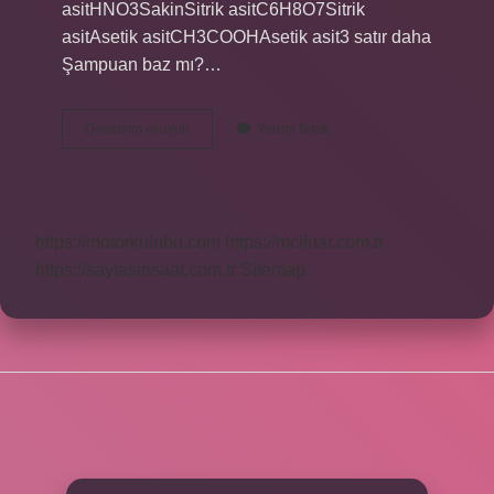
asitHNO3SakinSitrik asitC6H8O7Sitrik
asitAsetik asitCH3COOHAsetik asit3 satır daha
Şampuan baz mı?…
Baz
Devamını okuyun
Yorum Bırak
Örnekleri
Nelerdir
https://motorkulubu.com
https://mcifuar.com.tr
https://saytasinsaat.com.tr
Sitemap
SIDEBAR