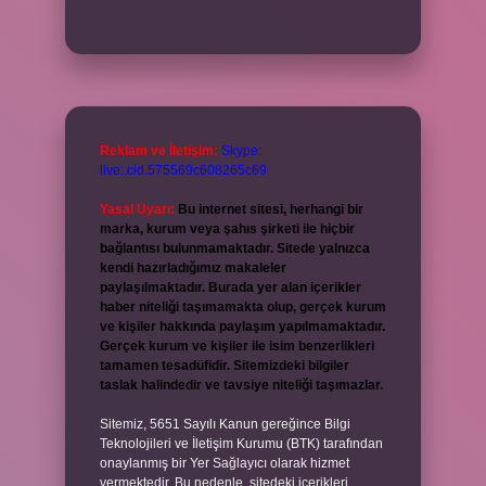
Reklam ve İletişim:
Skype:
live:.cid.575569c608265c69
Yasal Uyarı:
Bu internet sitesi, herhangi bir
marka, kurum veya şahıs şirketi ile hiçbir
bağlantısı bulunmamaktadır. Sitede yalnızca
kendi hazırladığımız makaleler
paylaşılmaktadır. Burada yer alan içerikler
haber niteliği taşımamakta olup, gerçek kurum
ve kişiler hakkında paylaşım yapılmamaktadır.
Gerçek kurum ve kişiler ile isim benzerlikleri
tamamen tesadüfidir. Sitemizdeki bilgiler
taslak halindedir ve tavsiye niteliği taşımazlar.
Sitemiz, 5651 Sayılı Kanun gereğince Bilgi
Teknolojileri ve İletişim Kurumu (BTK) tarafından
onaylanmış bir Yer Sağlayıcı olarak hizmet
vermektedir. Bu nedenle, sitedeki içerikleri