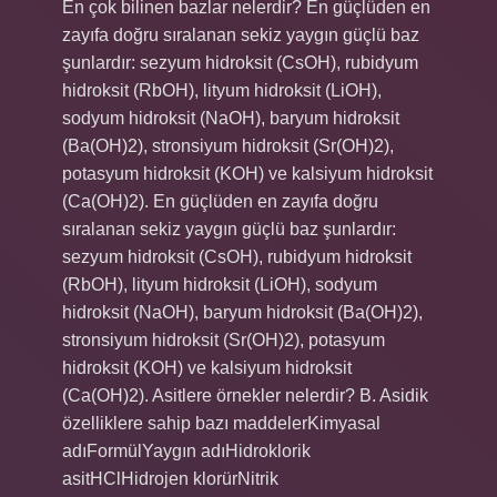
En çok bilinen bazlar nelerdir? En güçlüden en
zayıfa doğru sıralanan sekiz yaygın güçlü baz
şunlardır: sezyum hidroksit (CsOH), rubidyum
hidroksit (RbOH), lityum hidroksit (LiOH),
sodyum hidroksit (NaOH), baryum hidroksit
(Ba(OH)2), stronsiyum hidroksit (Sr(OH)2),
potasyum hidroksit (KOH) ve kalsiyum hidroksit
(Ca(OH)2). En güçlüden en zayıfa doğru
sıralanan sekiz yaygın güçlü baz şunlardır:
sezyum hidroksit (CsOH), rubidyum hidroksit
(RbOH), lityum hidroksit (LiOH), sodyum
hidroksit (NaOH), baryum hidroksit (Ba(OH)2),
stronsiyum hidroksit (Sr(OH)2), potasyum
hidroksit (KOH) ve kalsiyum hidroksit
(Ca(OH)2). Asitlere örnekler nelerdir? B. Asidik
özelliklere sahip bazı maddelerKimyasal
adıFormülYaygın adıHidroklorik
asitHClHidrojen klorürNitrik