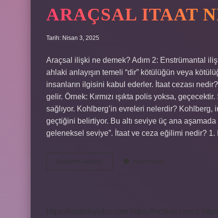
ARAÇSAL ITAAT 
Tarih: Nisan 3, 2025
Araçsal ilişki ne demek? Adım 2: Enstrümantal ilişki
ahlaki anlayışın temeli “dir” kötülüğün veya kötülüğ
insanların ilgisini kabul ederler. İtaat cezası nedi
gelir. Örnek: Kırmızı ışıkta polis yoksa, geçecektir. 
sağlıyor. Kohlberg’in evreleri nelerdir? Kohlberg, 
geçtiğini belirtiyor. Bu altı seviye üç ana aşamada
geleneksel seviye”. İtaat ve ceza eğilimi nedir? 1
Araçsal
Devamını okuyun
Yorum Bırak
Itaat
Ne
Demek
https://motorkulubu.com
https://mcifuar.com.tr
http