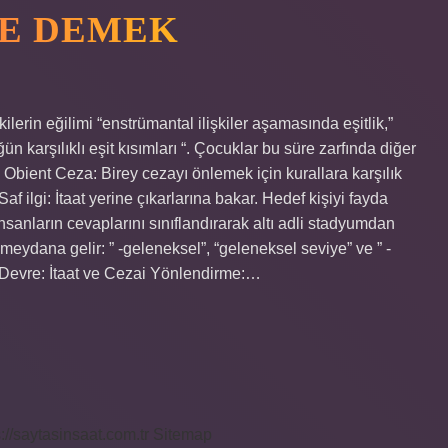
NE DEMEK
lerin eğilimi “enstrümantal ilişkiler aşamasında eşitlik,”
ün karşılıklı eşit kısımları “. Çocuklar bu süre zarfında diğer
r? Obient Ceza: Birey cezayı önlemek için kurallara karşılık
Saf ilgi: İtaat yerine çıkarlarına bakar. Hedef kişiyi fayda
insanların cevaplarını sınıflandırarak altı adli stadyumdan
 meydana gelir: ” -geleneksel”, “geleneksel seviye” ve ” -
. Devre: İtaat ve Cezai Yönlendirme:…
s://saytasinsaat.com.tr
Sitemap