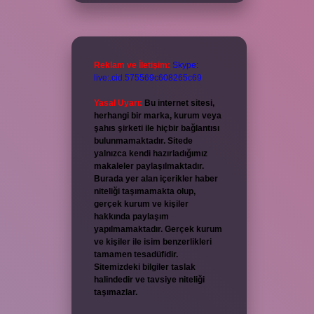
Reklam ve İletişim:
Skype:
live:.cid.575569c608265c69
Yasal Uyarı:
Bu internet sitesi,
herhangi bir marka, kurum veya
şahıs şirketi ile hiçbir bağlantısı
bulunmamaktadır. Sitede
yalnızca kendi hazırladığımız
makaleler paylaşılmaktadır.
Burada yer alan içerikler haber
niteliği taşımamakta olup,
gerçek kurum ve kişiler
hakkında paylaşım
yapılmamaktadır. Gerçek kurum
ve kişiler ile isim benzerlikleri
tamamen tesadüfidir.
Sitemizdeki bilgiler taslak
halindedir ve tavsiye niteliği
taşımazlar.