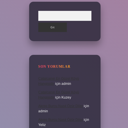
Arama
SON YORUMLAR
Çatalcanın En Güzel Köyü
Hangisidir
için
admin
Çatalcanın En Güzel Köyü
Hangisidir
için
Kuzey
Akrep Burcu Nasıl Özür Diler
için
admin
Akrep Burcu Nasıl Özür Diler
için
Yeliz