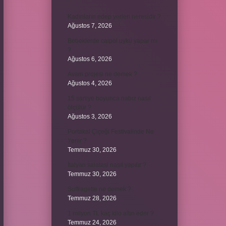
Kadınların edep yerleri neresidir ?
Ağustos 7, 2026
Bebeklerde calpol uyku yapar mı
?
Ağustos 6, 2026
Avam projesi ne demek ?
Ağustos 4, 2026
15 saniye boyunca nabız nasıl
ölçülür ?
Ağustos 3, 2026
Portakal Çiçeği Festivalinde Ne
Yenir ?
Temmuz 30, 2026
İtalyan salatasi nasıl yapılır ?
Temmuz 30, 2026
Suffragette ne demek ?
Temmuz 28, 2026
1 milyon TL kaç kilo altın eder ?
Temmuz 24, 2026