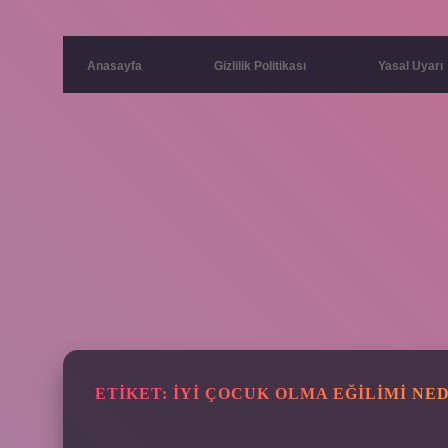
Anasayfa
Gizlilik Politikası
Yasal Uyarı
ETIKET:
İYI ÇOCUK OLMA EĞILIMI NE