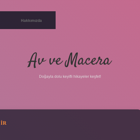
Hakkımızda
Av ve Macera
Doğayla dolu keyifli hikayeler keşfet!
DIR