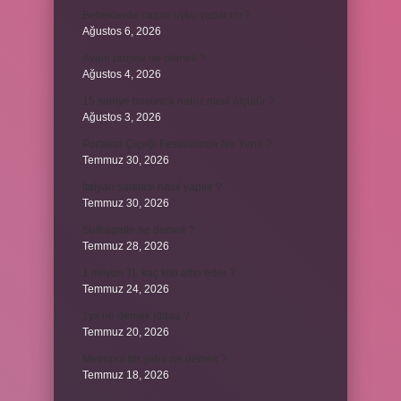
Bebeklerde calpol uyku yapar mı ?
Ağustos 6, 2026
Avam projesi ne demek ?
Ağustos 4, 2026
15 saniye boyunca nabız nasıl ölçülür ?
Ağustos 3, 2026
Portakal Çiçeği Festivalinde Ne Yenir ?
Temmuz 30, 2026
İtalyan salatasi nasıl yapılır ?
Temmuz 30, 2026
Suffragette ne demek ?
Temmuz 28, 2026
1 milyon TL kaç kilo altın eder ?
Temmuz 24, 2026
1yx ne demek iddaa ?
Temmuz 20, 2026
Metropol bir şehir ne demek ?
Temmuz 18, 2026