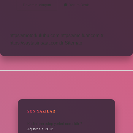
Ittihad
Devamını okuyun
Yorum Bırak
Ne
Demek
Tdk
https://motorkulubu.com
https://mcifuar.com.tr
https://saytasinsaat.com.tr
Sitemap
SIDEBAR
SON YAZILAR
Kadınların edep yerleri neresidir ?
Ağustos 7, 2026