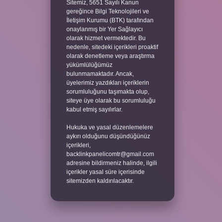
Sitemiz, 5651 Sayılı Kanun
gereğince Bilgi Teknolojileri ve
İletişim Kurumu (BTK) tarafından
onaylanmış bir Yer Sağlayıcı
olarak hizmet vermektedir. Bu
nedenle, sitedeki içerikleri proaktif
olarak denetleme veya araştırma
yükümlülüğümüz
bulunmamaktadır. Ancak,
üyelerimiz yazdıkları içeriklerin
sorumluluğunu taşımakta olup,
siteye üye olarak bu sorumluluğu
kabul etmiş sayılırlar.
Hukuka ve yasal düzenlemelere
aykırı olduğunu düşündüğünüz
içerikleri,
backlinkpanelicomtr@gmail.com
adresine bildirmeniz halinde, ilgili
içerikler yasal süre içerisinde
sitemizden kaldırılacaktır.