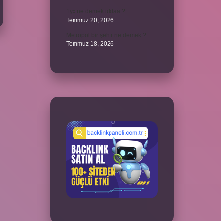
1yx ne demek iddaa ?
Temmuz 20, 2026
Metropol bir şehir ne demek ?
Temmuz 18, 2026