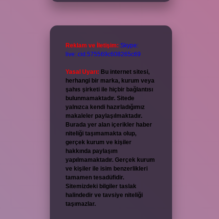
Reklam ve İletişim:
Skype:
live:.cid.575569c608265c69
Yasal Uyarı:
Bu internet sitesi,
herhangi bir marka, kurum veya
şahıs şirketi ile hiçbir bağlantısı
bulunmamaktadır. Sitede
yalnızca kendi hazırladığımız
makaleler paylaşılmaktadır.
Burada yer alan içerikler haber
niteliği taşımamakta olup,
gerçek kurum ve kişiler
hakkında paylaşım
yapılmamaktadır. Gerçek kurum
ve kişiler ile isim benzerlikleri
tamamen tesadüfidir.
Sitemizdeki bilgiler taslak
halindedir ve tavsiye niteliği
taşımazlar.