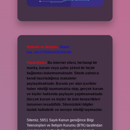
Reklam ve İletişim:
Skype:
live:.cid.575569c608265c69
Yasal Uyarı:
Bu internet sitesi, herhangi bir
marka, kurum veya şahıs şirketi ile hiçbir
bağlantısı bulunmamaktadır. Sitede yalnızca
kendi hazırladığımız makaleler
paylaşılmaktadır. Burada yer alan içerikler
haber niteliği taşımamakta olup, gerçek kurum
ve kişiler hakkında paylaşım yapılmamaktadır.
Gerçek kurum ve kişiler ile isim benzerlikleri
tamamen tesadüfidir. Sitemizdeki bilgiler
taslak halindedir ve tavsiye niteliği taşımazlar.
Sitemiz, 5651 Sayılı Kanun gereğince Bilgi
Teknolojileri ve İletişim Kurumu (BTK) tarafından