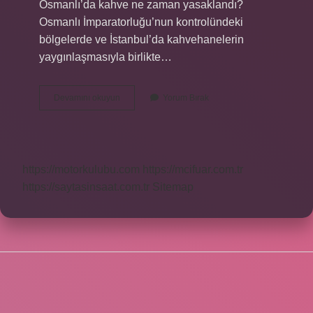
Osmanlı’da kahve ne zaman yasaklandı?
Osmanlı İmparatorluğu’nun kontrolündeki
bölgelerde ve İstanbul’da kahvehanelerin
yaygınlaşmasıyla birlikte…
Kahve
Devamını okuyun
Yorum Bırak
Içmeyi
Yasaklayan
Şeyhülislam
Kimdir
https://motorkulubu.com
https://mcifuar.com.tr
https://saytasinsaat.com.tr
Sitemap
SIDEBAR