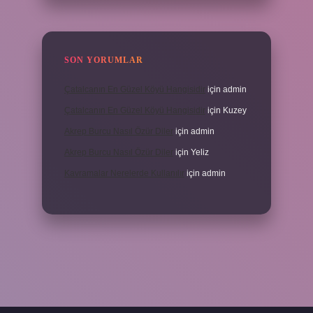
SON YORUMLAR
Çatalcanın En Güzel Köyü Hangisidir
için
admin
Çatalcanın En Güzel Köyü Hangisidir
için
Kuzey
Akrep Burcu Nasıl Özür Diler
için
admin
Akrep Burcu Nasıl Özür Diler
için
Yeliz
Kavramalar Nerelerde Kullanılır
için
admin