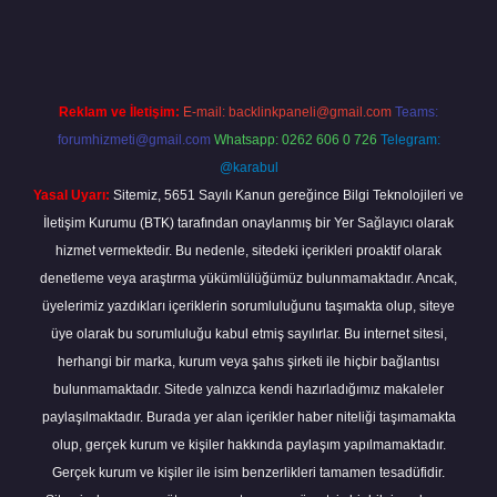
o giriş
vdcasino bahis sitesi
betexper.xyz
betci güncel giriş
https:/
Reklam ve İletişim:
E-mail:
backlinkpaneli@gmail.com
Teams:
forumhizmeti@gmail.com
Whatsapp: 0262 606 0 726
Telegram:
@karabul
Yasal Uyarı:
Sitemiz, 5651 Sayılı Kanun gereğince Bilgi Teknolojileri ve
İletişim Kurumu (BTK) tarafından onaylanmış bir Yer Sağlayıcı olarak
hizmet vermektedir. Bu nedenle, sitedeki içerikleri proaktif olarak
denetleme veya araştırma yükümlülüğümüz bulunmamaktadır. Ancak,
üyelerimiz yazdıkları içeriklerin sorumluluğunu taşımakta olup, siteye
üye olarak bu sorumluluğu kabul etmiş sayılırlar. Bu internet sitesi,
herhangi bir marka, kurum veya şahıs şirketi ile hiçbir bağlantısı
bulunmamaktadır. Sitede yalnızca kendi hazırladığımız makaleler
paylaşılmaktadır. Burada yer alan içerikler haber niteliği taşımamakta
olup, gerçek kurum ve kişiler hakkında paylaşım yapılmamaktadır.
Gerçek kurum ve kişiler ile isim benzerlikleri tamamen tesadüfidir.