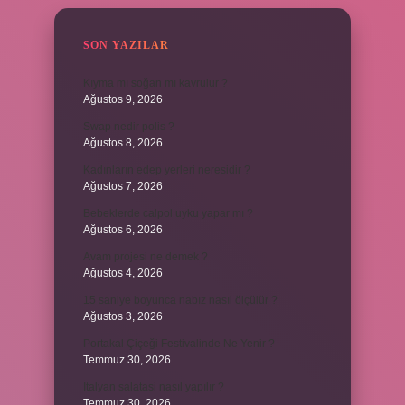
SON YAZILAR
Kıyma mı soğan mı kavrulur ?
Ağustos 9, 2026
Swap nedir polis ?
Ağustos 8, 2026
Kadınların edep yerleri neresidir ?
Ağustos 7, 2026
Bebeklerde calpol uyku yapar mı ?
Ağustos 6, 2026
Avam projesi ne demek ?
Ağustos 4, 2026
15 saniye boyunca nabız nasıl ölçülür ?
Ağustos 3, 2026
Portakal Çiçeği Festivalinde Ne Yenir ?
Temmuz 30, 2026
İtalyan salatasi nasıl yapılır ?
Temmuz 30, 2026