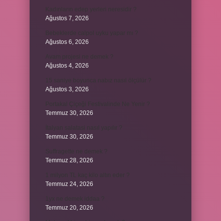
Kadınların edep yerleri neresidir ?
Ağustos 7, 2026
Bebeklerde calpol uyku yapar mı ?
Ağustos 6, 2026
Avam projesi ne demek ?
Ağustos 4, 2026
15 saniye boyunca nabız nasıl ölçülür ?
Ağustos 3, 2026
Portakal Çiçeği Festivalinde Ne Yenir ?
Temmuz 30, 2026
İtalyan salatasi nasıl yapılır ?
Temmuz 30, 2026
Suffragette ne demek ?
Temmuz 28, 2026
1 milyon TL kaç kilo altın eder ?
Temmuz 24, 2026
1yx ne demek iddaa ?
Temmuz 20, 2026