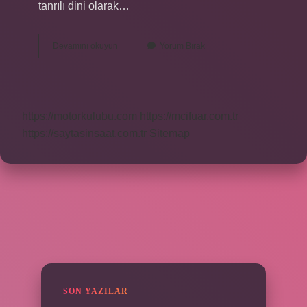
tanrılı dini olarak…
Hz
Devamını okuyun
Yorum Bırak
Muhammed
Hanif
Mi
https://motorkulubu.com
https://mcifuar.com.tr
https://saytasinsaat.com.tr
Sitemap
SIDEBAR
SON YAZILAR