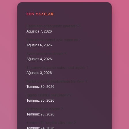
SON YAZILAR
Kadınların edep yerleri neresidir ?
Ağustos 7, 2026
Bebeklerde calpol uyku yapar mı ?
Ağustos 6, 2026
Avam projesi ne demek ?
Ağustos 4, 2026
15 saniye boyunca nabız nasıl ölçülür ?
Ağustos 3, 2026
Portakal Çiçeği Festivalinde Ne Yenir ?
Temmuz 30, 2026
İtalyan salatasi nasıl yapılır ?
Temmuz 30, 2026
Suffragette ne demek ?
Temmuz 28, 2026
1 milyon TL kaç kilo altın eder ?
Temmuz 24, 2026