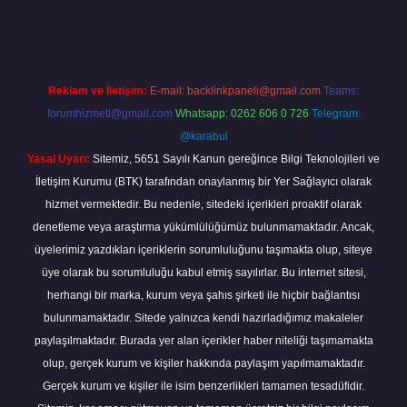
la casino giriş
vdcasino bahis sitesi
betexper.xyz
betci güncel giri
Reklam ve İletişim:
E-mail:
backlinkpaneli@gmail.com
Teams:
forumhizmeti@gmail.com
Whatsapp: 0262 606 0 726
Telegram:
@karabul
Yasal Uyarı:
Sitemiz, 5651 Sayılı Kanun gereğince Bilgi Teknolojileri ve
İletişim Kurumu (BTK) tarafından onaylanmış bir Yer Sağlayıcı olarak
hizmet vermektedir. Bu nedenle, sitedeki içerikleri proaktif olarak
denetleme veya araştırma yükümlülüğümüz bulunmamaktadır. Ancak,
üyelerimiz yazdıkları içeriklerin sorumluluğunu taşımakta olup, siteye
üye olarak bu sorumluluğu kabul etmiş sayılırlar. Bu internet sitesi,
herhangi bir marka, kurum veya şahıs şirketi ile hiçbir bağlantısı
bulunmamaktadır. Sitede yalnızca kendi hazırladığımız makaleler
paylaşılmaktadır. Burada yer alan içerikler haber niteliği taşımamakta
olup, gerçek kurum ve kişiler hakkında paylaşım yapılmamaktadır.
Gerçek kurum ve kişiler ile isim benzerlikleri tamamen tesadüfidir.