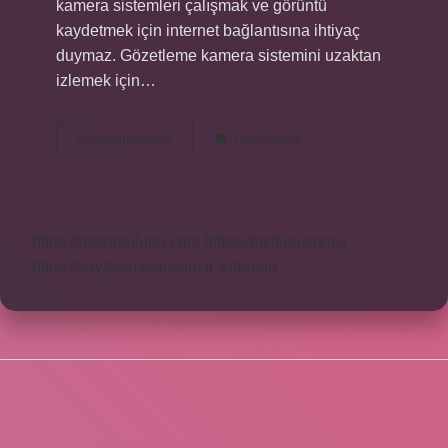
kamera sistemleri çalışmak ve görüntü
kaydetmek için internet bağlantısına ihtiyaç
duymaz. Gözetleme kamera sistemini uzaktan
izlemek için…
Elektrik
Devamını okuyun
Yorum Bırak
Yokken
Kamera
Sistemi
Çalışır
Mı
https://motorkulubu.com
https://mcifuar.com.tr
https://saytasinsaat.com.tr
Sitemap
SIDEBAR