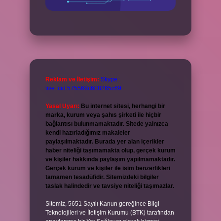
Reklam ve İletişim:
Skype:
live:.cid.575569c608265c69
Yasal Uyarı:
Bu internet sitesi, herhangi bir
marka, kurum veya şahıs şirketi ile hiçbir
bağlantısı bulunmamaktadır. Sitede yalnızca
kendi hazırladığımız makaleler
paylaşılmaktadır. Burada yer alan içerikler
haber niteliği taşımamakta olup, gerçek kurum
ve kişiler hakkında paylaşım yapılmamaktadır.
Gerçek kurum ve kişiler ile isim benzerlikleri
tamamen tesadüfidir. Sitemizdeki bilgiler
taslak halindedir ve tavsiye niteliği taşımazlar.
Sitemiz, 5651 Sayılı Kanun gereğince Bilgi
Teknolojileri ve İletişim Kurumu (BTK) tarafından