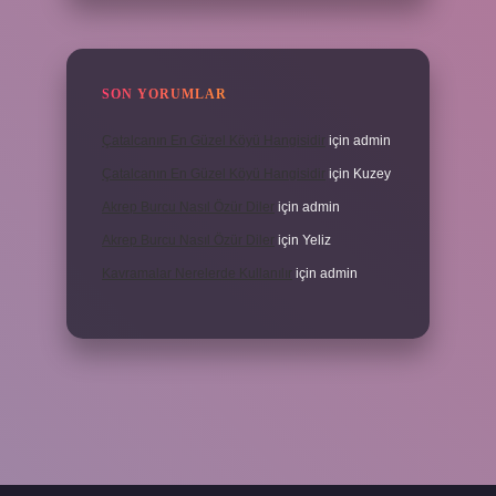
SON YORUMLAR
Çatalcanın En Güzel Köyü Hangisidir
için
admin
Çatalcanın En Güzel Köyü Hangisidir
için
Kuzey
Akrep Burcu Nasıl Özür Diler
için
admin
Akrep Burcu Nasıl Özür Diler
için
Yeliz
Kavramalar Nerelerde Kullanılır
için
admin