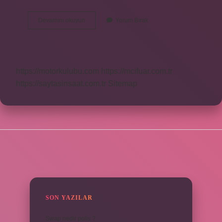
Araçsal
Devamını okuyun
Yorum Bırak
Itaat
Ne
Demek
https://motorkulubu.com
https://mcifuar.com.tr
https://saytasinsaat.com.tr
Sitemap
SIDEBAR
SON YAZILAR
Swap nedir polis ?