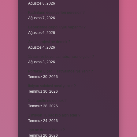
Ağustos 8, 2026
Kadınların edep yerleri neresidir ?
Ağustos 7, 2026
Bebeklerde calpol uyku yapar mı ?
Ağustos 6, 2026
Avam projesi ne demek ?
Ağustos 4, 2026
15 saniye boyunca nabız nasıl ölçülür ?
Ağustos 3, 2026
Portakal Çiçeği Festivalinde Ne Yenir ?
Temmuz 30, 2026
İtalyan salatasi nasıl yapılır ?
Temmuz 30, 2026
Suffragette ne demek ?
Temmuz 28, 2026
1 milyon TL kaç kilo altın eder ?
Temmuz 24, 2026
1yx ne demek iddaa ?
Temmuz 20, 2026