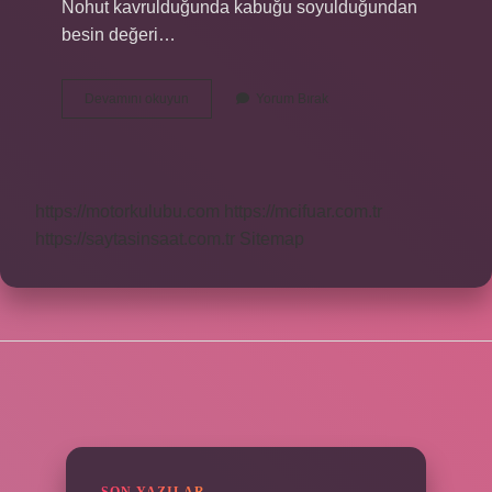
Nohut kavrulduğunda kabuğu soyulduğundan
besin değeri…
Ağın
Devamını okuyun
Yorum Bırak
Leblebisi
Diyette
Yenir
Mi
https://motorkulubu.com
https://mcifuar.com.tr
https://saytasinsaat.com.tr
Sitemap
SIDEBAR