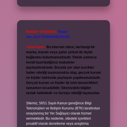
Reklam ve İletişim:
Skype:
live:.cid.575569c608265c69
Yasal Uyarı:
Bu internet sitesi, herhangi bir
marka, kurum veya şahıs şirketi ile hiçbir
bağlantısı bulunmamaktadır. Sitede yalnızca
kendi hazırladığımız makaleler
paylaşılmaktadır. Burada yer alan içerikler
haber niteliği taşımamakta olup, gerçek kurum
ve kişiler hakkında paylaşım yapılmamaktadır.
Gerçek kurum ve kişiler ile isim benzerlikleri
tamamen tesadüfidir. Sitemizdeki bilgiler
taslak halindedir ve tavsiye niteliği taşımazlar.
Sitemiz, 5651 Sayılı Kanun gereğince Bilgi
Teknolojileri ve İletişim Kurumu (BTK) tarafından
onaylanmış bir Yer Sağlayıcı olarak hizmet
vermektedir. Bu nedenle, sitedeki içerikleri
proaktif olarak denetleme veya araştırma