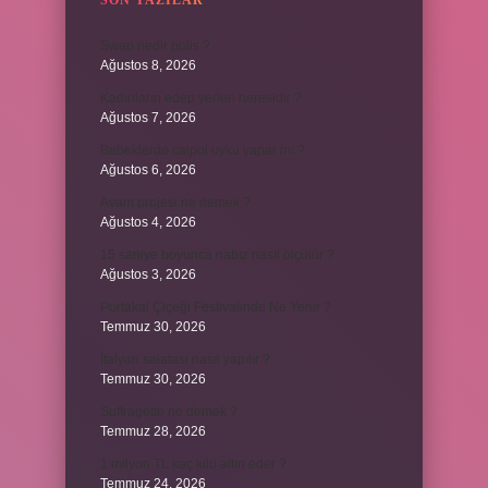
SON YAZILAR
Swap nedir polis ?
Ağustos 8, 2026
Kadınların edep yerleri neresidir ?
Ağustos 7, 2026
Bebeklerde calpol uyku yapar mı ?
Ağustos 6, 2026
Avam projesi ne demek ?
Ağustos 4, 2026
15 saniye boyunca nabız nasıl ölçülür ?
Ağustos 3, 2026
Portakal Çiçeği Festivalinde Ne Yenir ?
Temmuz 30, 2026
İtalyan salatasi nasıl yapılır ?
Temmuz 30, 2026
Suffragette ne demek ?
Temmuz 28, 2026
1 milyon TL kaç kilo altın eder ?
Temmuz 24, 2026