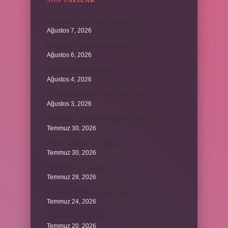
SON YAZILAR
Kadınların edep yerleri neresidir ?
Ağustos 7, 2026
Bebeklerde calpol uyku yapar mı ?
Ağustos 6, 2026
Avam projesi ne demek ?
Ağustos 4, 2026
15 saniye boyunca nabız nasıl ölçülür ?
Ağustos 3, 2026
Portakal Çiçeği Festivalinde Ne Yenir ?
Temmuz 30, 2026
İtalyan salatasi nasıl yapılır ?
Temmuz 30, 2026
Suffragette ne demek ?
Temmuz 28, 2026
1 milyon TL kaç kilo altın eder ?
Temmuz 24, 2026
1yx ne demek iddaa ?
Temmuz 20, 2026