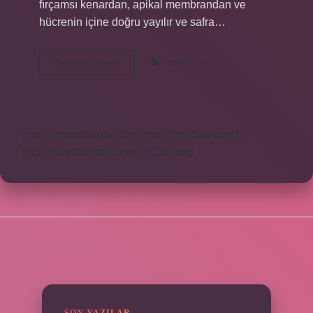
fırçamsı kenardan, apikal membrandan ve
hücrenin içine doğru yayılır ve safra…
Lipidler
Devamını okuyun
Yorum Bırak
En
Fazla
Nerede
Emilir
https://motorkulubu.com
https://mcifuar.com.tr
https://saytasinsaat.com.tr
Sitemap
SIDEBAR