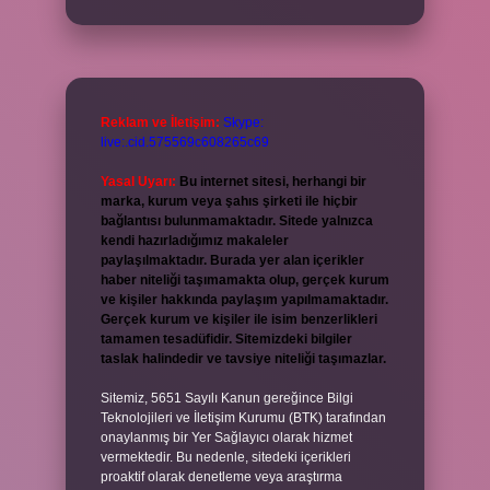
Reklam ve İletişim:
Skype:
live:.cid.575569c608265c69
Yasal Uyarı:
Bu internet sitesi, herhangi bir
marka, kurum veya şahıs şirketi ile hiçbir
bağlantısı bulunmamaktadır. Sitede yalnızca
kendi hazırladığımız makaleler
paylaşılmaktadır. Burada yer alan içerikler
haber niteliği taşımamakta olup, gerçek kurum
ve kişiler hakkında paylaşım yapılmamaktadır.
Gerçek kurum ve kişiler ile isim benzerlikleri
tamamen tesadüfidir. Sitemizdeki bilgiler
taslak halindedir ve tavsiye niteliği taşımazlar.
Sitemiz, 5651 Sayılı Kanun gereğince Bilgi
Teknolojileri ve İletişim Kurumu (BTK) tarafından
onaylanmış bir Yer Sağlayıcı olarak hizmet
vermektedir. Bu nedenle, sitedeki içerikleri
proaktif olarak denetleme veya araştırma