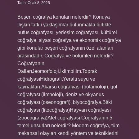
Tarih: Ocak 8, 2025
Beşeri coğrafya konuları nelerdir? Konuya
ilişkin farklı yaklaşımlar bulunmakla birlikte
nüfus coğrafyası, yerleşim coğrafyası, kültürel
coğrafya, siyasi coğrafya ve ekonomik coğrafya
gibi konular beşeri coğrafyanın özel alanları
arasındadır. Coğrafya ve bölümleri nelerdir?
Coğrafyanın
DallarıJeomorfoloji.İklimbilim.Toprak
coğrafyasıHidrografi.Yeraltı suyu ve
kaynakları.Akarsu coğrafyası (potamoloji), göl
coğrafyası (limnoloji), deniz ve okyanus
coğrafyası (oseonografi), biyocoğrafya.Bitki
coğrafyası (fitocoğrafya)Hayvan coğrafyası
(zoocoğrafya)Afet coğrafyası Coğrafyanın 5
temel unsurları nelerdir? Modern coğrafya, tüm
mekansal olayları kendi yöntem ve tekniklerini