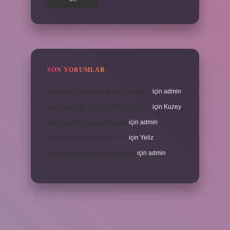
SON YORUMLAR
Çatalcanın En Güzel Köyü Hangisidir
için
admin
Çatalcanın En Güzel Köyü Hangisidir
için
Kuzey
Akrep Burcu Nasıl Özür Diler
için
admin
Akrep Burcu Nasıl Özür Diler
için
Yeliz
Kavramalar Nerelerde Kullanılır
için
admin