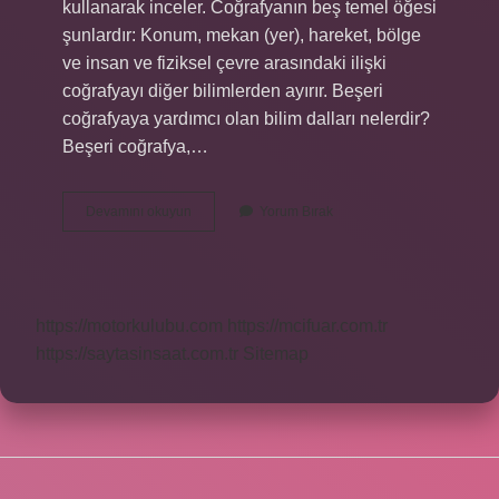
kullanarak inceler. Coğrafyanın beş temel öğesi
şunlardır: Konum, mekan (yer), hareket, bölge
ve insan ve fiziksel çevre arasındaki ilişki
coğrafyayı diğer bilimlerden ayırır. Beşeri
coğrafyaya yardımcı olan bilim dalları nelerdir?
Beşeri coğrafya,…
Beşeri
Devamını okuyun
Yorum Bırak
Coğrafya
Bölümleri
Nelerdir
https://motorkulubu.com
https://mcifuar.com.tr
https://saytasinsaat.com.tr
Sitemap