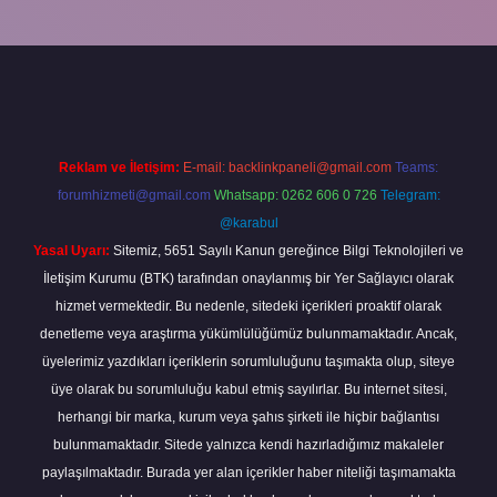
no giriş
vdcasino bahis sitesi
betexper.xyz
betci güncel giriş
https:
Reklam ve İletişim:
E-mail:
backlinkpaneli@gmail.com
Teams:
forumhizmeti@gmail.com
Whatsapp: 0262 606 0 726
Telegram:
@karabul
Yasal Uyarı:
Sitemiz, 5651 Sayılı Kanun gereğince Bilgi Teknolojileri ve
İletişim Kurumu (BTK) tarafından onaylanmış bir Yer Sağlayıcı olarak
hizmet vermektedir. Bu nedenle, sitedeki içerikleri proaktif olarak
denetleme veya araştırma yükümlülüğümüz bulunmamaktadır. Ancak,
üyelerimiz yazdıkları içeriklerin sorumluluğunu taşımakta olup, siteye
üye olarak bu sorumluluğu kabul etmiş sayılırlar. Bu internet sitesi,
herhangi bir marka, kurum veya şahıs şirketi ile hiçbir bağlantısı
bulunmamaktadır. Sitede yalnızca kendi hazırladığımız makaleler
paylaşılmaktadır. Burada yer alan içerikler haber niteliği taşımamakta