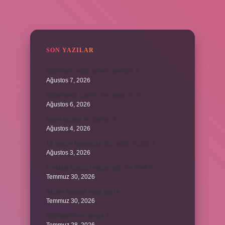
SIDEBAR
SON YAZILAR
Kadınların edep yerleri neresidir ?
Ağustos 7, 2026
Bebeklerde calpol uyku yapar mı ?
Ağustos 6, 2026
Avam projesi ne demek ?
Ağustos 4, 2026
15 saniye boyunca nabız nasıl ölçülür ?
Ağustos 3, 2026
Portakal Çiçeği Festivalinde Ne Yenir ?
Temmuz 30, 2026
İtalyan salatasi nasıl yapılır ?
Temmuz 30, 2026
Suffragette ne demek ?