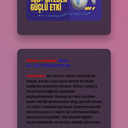
Reklam ve İletişim:
Skype:
live:.cid.575569c608265c69
Yasal Uyarı:
Bu internet sitesi, herhangi bir
marka, kurum veya şahıs şirketi ile hiçbir
bağlantısı bulunmamaktadır. Sitede yalnızca
kendi hazırladığımız makaleler
paylaşılmaktadır. Burada yer alan içerikler
haber niteliği taşımamakta olup, gerçek kurum
ve kişiler hakkında paylaşım yapılmamaktadır.
Gerçek kurum ve kişiler ile isim benzerlikleri
tamamen tesadüfidir. Sitemizdeki bilgiler
taslak halindedir ve tavsiye niteliği taşımazlar.