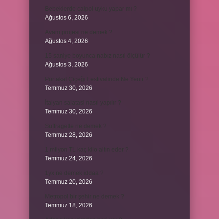
Bebeklerde calpol uyku yapar mı ?
Ağustos 6, 2026
Avam projesi ne demek ?
Ağustos 4, 2026
15 saniye boyunca nabız nasıl ölçülür ?
Ağustos 3, 2026
Portakal Çiçeği Festivalinde Ne Yenir ?
Temmuz 30, 2026
İtalyan salatasi nasıl yapılır ?
Temmuz 30, 2026
Suffragette ne demek ?
Temmuz 28, 2026
1 milyon TL kaç kilo altın eder ?
Temmuz 24, 2026
1yx ne demek iddaa ?
Temmuz 20, 2026
Metropol bir şehir ne demek ?
Temmuz 18, 2026