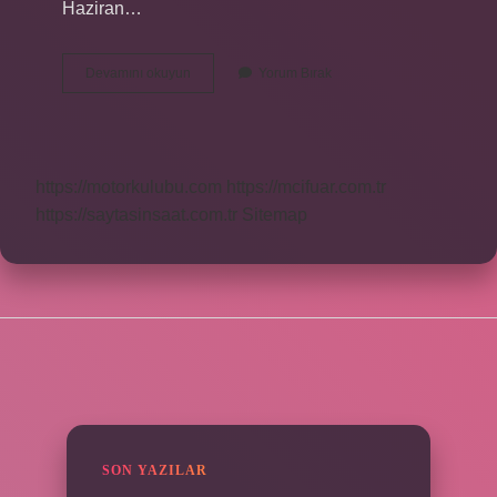
Haziran…
Soylu
Devamını okuyun
Yorum Bırak
Görevi
Bitti
Mi
https://motorkulubu.com
https://mcifuar.com.tr
https://saytasinsaat.com.tr
Sitemap
SIDEBAR
SON YAZILAR