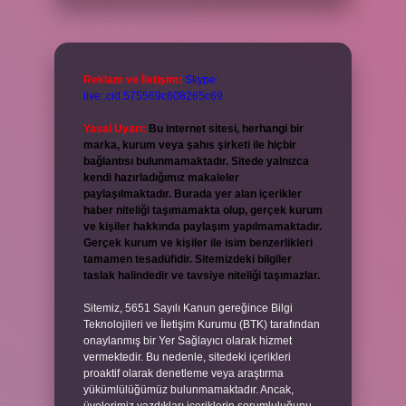
Reklam ve İletişim:
Skype:
live:.cid.575569c608265c69
Yasal Uyarı:
Bu internet sitesi, herhangi bir
marka, kurum veya şahıs şirketi ile hiçbir
bağlantısı bulunmamaktadır. Sitede yalnızca
kendi hazırladığımız makaleler
paylaşılmaktadır. Burada yer alan içerikler
haber niteliği taşımamakta olup, gerçek kurum
ve kişiler hakkında paylaşım yapılmamaktadır.
Gerçek kurum ve kişiler ile isim benzerlikleri
tamamen tesadüfidir. Sitemizdeki bilgiler
taslak halindedir ve tavsiye niteliği taşımazlar.
Sitemiz, 5651 Sayılı Kanun gereğince Bilgi
Teknolojileri ve İletişim Kurumu (BTK) tarafından
onaylanmış bir Yer Sağlayıcı olarak hizmet
vermektedir. Bu nedenle, sitedeki içerikleri
proaktif olarak denetleme veya araştırma
yükümlülüğümüz bulunmamaktadır. Ancak,