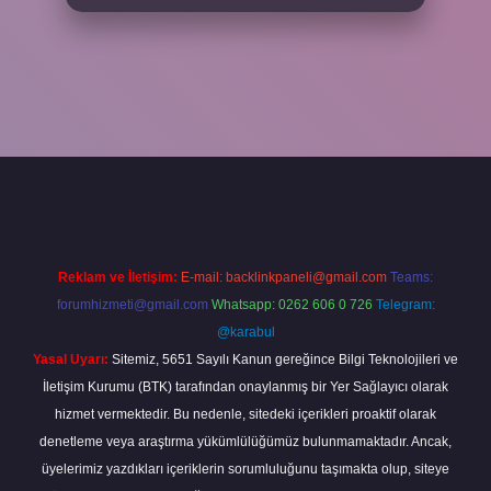
no giriş
vdcasino bahis sitesi
betexper.xyz
betci güncel giriş
https:/
Reklam ve İletişim:
E-mail:
backlinkpaneli@gmail.com
Teams:
forumhizmeti@gmail.com
Whatsapp: 0262 606 0 726
Telegram:
@karabul
Yasal Uyarı:
Sitemiz, 5651 Sayılı Kanun gereğince Bilgi Teknolojileri ve
İletişim Kurumu (BTK) tarafından onaylanmış bir Yer Sağlayıcı olarak
hizmet vermektedir. Bu nedenle, sitedeki içerikleri proaktif olarak
denetleme veya araştırma yükümlülüğümüz bulunmamaktadır. Ancak,
üyelerimiz yazdıkları içeriklerin sorumluluğunu taşımakta olup, siteye