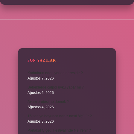
SIDEBAR
SON YAZILAR
Kadınların edep yerleri neresidir ?
Ağustos 7, 2026
Bebeklerde calpol uyku yapar mı ?
Ağustos 6, 2026
Avam projesi ne demek ?
Ağustos 4, 2026
15 saniye boyunca nabız nasıl ölçülür ?
Ağustos 3, 2026
Portakal Çiçeği Festivalinde Ne Yenir ?