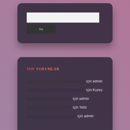
Arama
SON YORUMLAR
Çatalcanın En Güzel Köyü Hangisidir
için
admin
Çatalcanın En Güzel Köyü Hangisidir
için
Kuzey
Akrep Burcu Nasıl Özür Diler
için
admin
Akrep Burcu Nasıl Özür Diler
için
Yeliz
Kavramalar Nerelerde Kullanılır
için
admin