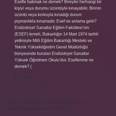
Esefle bakmak ne demek? Bireyler herhangi bir
kişiyi veya durumu üzüntüyle kınayabilir. Birinin
üzüntü veya korkuyla kınadığı durum
pişmanlıkla kınamadır. Esef ne anlama gelir?
Endüstriyel Sanatlar Eğitim Fakültesi’nin
(ESEF) temeli, Bakanlığın 14 Mart 1974 tarihli
yetkisiyle Milli Eğitim Bakanlığı Mesleki ve
Teknik Yükseköğretim Genel Müdürlüğü
bünyesinde kurulan Endüstriyel Sanatlar
Yüksek Öğretmen Okulu’dur. Eseflenme ne
demek? (
14 Yorum
https://motorkulubu.com
https://mcifuar.com.tr
https://saytasinsaat.com.tr
Sitemap