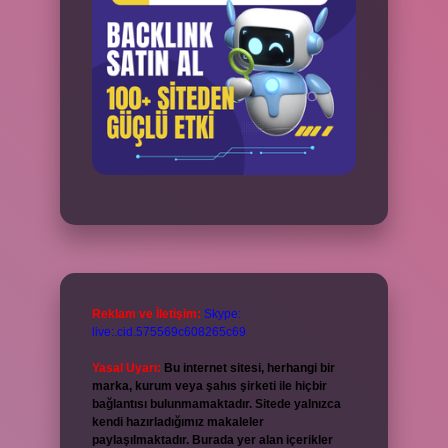
Reklam ve İletişim:
Skype:
live:.cid.575569c608265c69
Yasal Uyarı:
Bu internet sitesi, herhangi bir
marka, kurum veya şahıs şirketi ile hiçbir
bağlantısı bulunmamaktadır. Sitede yalnızca
kendi hazırladığımız makaleler
paylaşılmaktadır. Burada yer alan içerikler