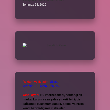
1 milyon TL kaç kilo altın eder ?
Temmuz 24, 2026
Reklam ve İletişim:
Skype:
live:.cid.575569c608265c69
Yasal Uyarı:
Bu internet sitesi, herhangi bir
marka, kurum veya şahıs şirketi ile hiçbir
bağlantısı bulunmamaktadır. Sitede yalnızca
kendi hazırladığımız makaleler