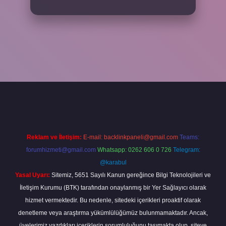
no giriş
vdcasino bahis sitesi
betexper.xyz
betci güncel giriş
https:
Reklam ve İletişim:
E-mail:
backlinkpaneli@gmail.com
Teams:
forumhizmeti@gmail.com
Whatsapp: 0262 606 0 726
Telegram:
@karabul
Yasal Uyarı:
Sitemiz, 5651 Sayılı Kanun gereğince Bilgi Teknolojileri ve
İletişim Kurumu (BTK) tarafından onaylanmış bir Yer Sağlayıcı olarak
hizmet vermektedir. Bu nedenle, sitedeki içerikleri proaktif olarak
denetleme veya araştırma yükümlülüğümüz bulunmamaktadır. Ancak,
üyelerimiz yazdıkları içeriklerin sorumluluğunu taşımakta olup, siteye