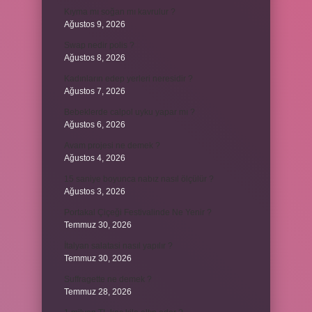
Kıyma mı soğan mı kavrulur ?
Ağustos 9, 2026
Swap nedir polis ?
Ağustos 8, 2026
Kadınların edep yerleri neresidir ?
Ağustos 7, 2026
Bebeklerde calpol uyku yapar mı ?
Ağustos 6, 2026
Avam projesi ne demek ?
Ağustos 4, 2026
15 saniye boyunca nabız nasıl ölçülür ?
Ağustos 3, 2026
Portakal Çiçeği Festivalinde Ne Yenir ?
Temmuz 30, 2026
İtalyan salatasi nasıl yapılır ?
Temmuz 30, 2026
Suffragette ne demek ?
Temmuz 28, 2026