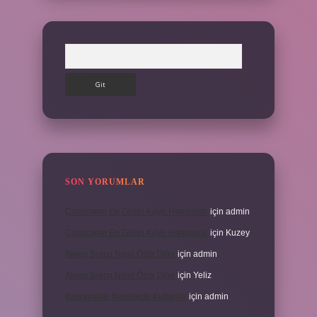
Arama
SON YORUMLAR
Çatalcanın En Güzel Köyü Hangisidir
için
admin
Çatalcanın En Güzel Köyü Hangisidir
için
Kuzey
Akrep Burcu Nasıl Özür Diler
için
admin
Akrep Burcu Nasıl Özür Diler
için
Yeliz
Kavramalar Nerelerde Kullanılır
için
admin