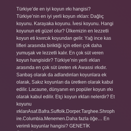
Türkiye’de en iyi koyun ırkı hangisi?
Türkiye’nin en iyi yerli koyun ırkları: Dağlıç
koyunu. Karayaka koyunu. İvesi koyunu. Hangi
koyunun eti güzel olur? Ülkemizin en lezzetli
koyun eti kıvırcık koyundan gelir. Yağ ince kas
lifleri arasında biriktiği için etleri çok daha
yumuşak ve lezzetli kalır. En çok süt veren
koyun hangisidir? Türkiye’nin yerli ırkları
arasında en çok süt üreten ırk Awassi ırkıdır.
Sarıbaş olarak da adlandırılan koyunlara ek
olarak, Sakız koyunları da üretken olarak kabul
edilir. Lacaune, dünyanın en popüler koyun ırkı
olarak kabul edilir. Etçi koyun ırkları nelerdir? Et
koyunu
ırklarıAsaf.Bafra.Suffolk.Dorper.Targhee.Shroph
ire.Columbia.Menemen.Daha fazla öğe… En
verimli koyunlar hangisi? GENETİK