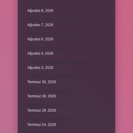
Swap nedir polis ?
Ağustos 8, 2026
Kadınların edep yerleri neresidir ?
Ağustos 7, 2026
Bebeklerde calpol uyku yapar mı ?
Ağustos 6, 2026
Avam projesi ne demek ?
Ağustos 4, 2026
15 saniye boyunca nabız nasıl ölçülür ?
Ağustos 3, 2026
Portakal Çiçeği Festivalinde Ne Yenir ?
Temmuz 30, 2026
İtalyan salatasi nasıl yapılır ?
Temmuz 30, 2026
Suffragette ne demek ?
Temmuz 28, 2026
1 milyon TL kaç kilo altın eder ?
Temmuz 24, 2026