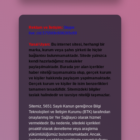
Reklam ve İletişim:
Skype:
live:.cid.575569c608265c69
Yasal Uyarı:
Bu internet sitesi, herhangi bir
marka, kurum veya şahıs şirketi ile hiçbir
bağlantısı bulunmamaktadır. Sitede yalnızca
kendi hazırladığımız makaleler
paylaşılmaktadır. Burada yer alan içerikler
haber niteliği taşımamakta olup, gerçek kurum
ve kişiler hakkında paylaşım yapılmamaktadır.
Gerçek kurum ve kişiler ile isim benzerlikleri
tamamen tesadüfidir. Sitemizdeki bilgiler
taslak halindedir ve tavsiye niteliği taşımazlar.
Sitemiz, 5651 Sayılı Kanun gereğince Bilgi
Teknolojileri ve İletişim Kurumu (BTK) tarafından
onaylanmış bir Yer Sağlayıcı olarak hizmet
vermektedir. Bu nedenle, sitedeki içerikleri
proaktif olarak denetleme veya araştırma
yükümlülüğümüz bulunmamaktadır. Ancak,