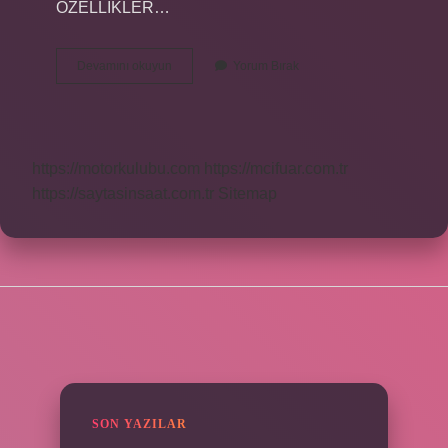
ÖZELLİKLER…
En
Devamını okuyun
Yorum Bırak
Iyi
Koyun
Cinsi
Hangisi
https://motorkulubu.com
https://mcifuar.com.tr
https://saytasinsaat.com.tr
Sitemap
SIDEBAR
SON YAZILAR