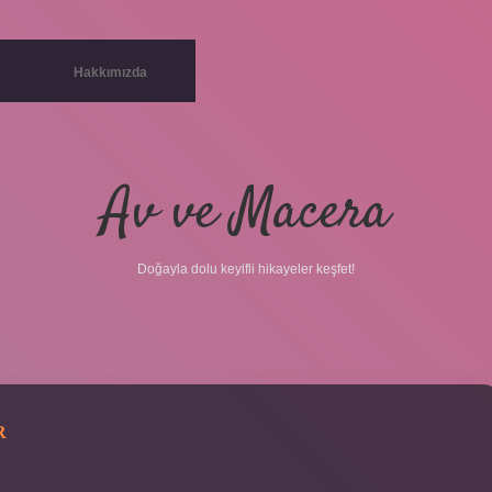
Hakkımızda
Av ve Macera
Doğayla dolu keyifli hikayeler keşfet!
R