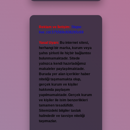
Reklam ve İletişim:
Skype:
live:.cid.575569c608265c69
Yasal Uyarı:
Bu internet sitesi,
herhangi bir marka, kurum veya
şahıs şirketi ile hiçbir bağlantısı
bulunmamaktadır. Sitede
yalnızca kendi hazırladığımız
makaleler paylaşılmaktadır.
Burada yer alan içerikler haber
niteliği taşımamakta olup,
gerçek kurum ve kişiler
hakkında paylaşım
yapılmamaktadır. Gerçek kurum
ve kişiler ile isim benzerlikleri
tamamen tesadüfidir.
Sitemizdeki bilgiler taslak
halindedir ve tavsiye niteliği
taşımazlar.