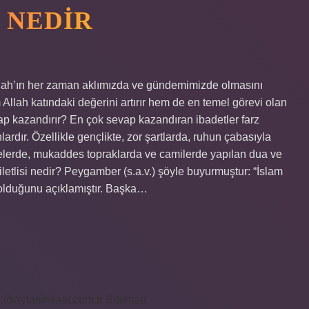
 NEDIR
llah’ın her zaman aklımızda ve gündemimizde olmasını
Allah katındaki değerini artırır hem de en temel görevi olan
ap kazandırır? En çok sevap kazandıran ibadetler farz
lardır. Özellikle gençlikte, zor şartlarda, ruhun çabasıyla
celerde, mukaddes topraklarda ve camilerde yapılan dua ve
iletlisi nedir? Peygamber (s.a.v.) şöyle buyurmuştur: “İslam
i olduğunu açıklamıştır. Başka…
s://saytasinsaat.com.tr
Sitemap