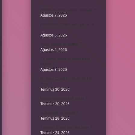
Kadınların edep yerleri neresidir ?
Ağustos 7, 2026
Bebeklerde calpol uyku yapar mı
?
Ağustos 6, 2026
Avam projesi ne demek ?
Ağustos 4, 2026
15 saniye boyunca nabız nasıl
ölçülür ?
Ağustos 3, 2026
Portakal Çiçeği Festivalinde Ne
Yenir ?
Temmuz 30, 2026
İtalyan salatasi nasıl yapılır ?
Temmuz 30, 2026
Suffragette ne demek ?
Temmuz 28, 2026
1 milyon TL kaç kilo altın eder ?
Temmuz 24, 2026