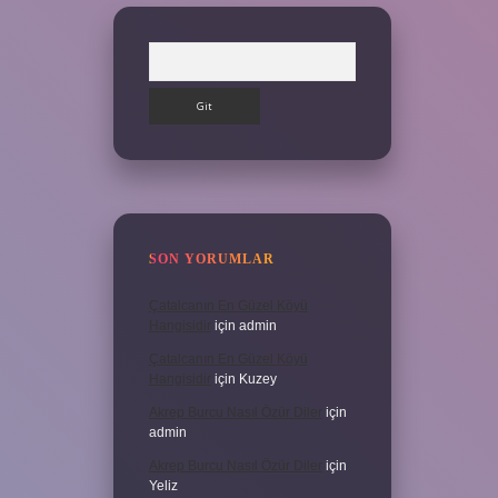
Arama
SON YORUMLAR
Çatalcanın En Güzel Köyü
Hangisidir
için
admin
Çatalcanın En Güzel Köyü
Hangisidir
için
Kuzey
Akrep Burcu Nasıl Özür Diler
için
admin
Akrep Burcu Nasıl Özür Diler
için
Yeliz