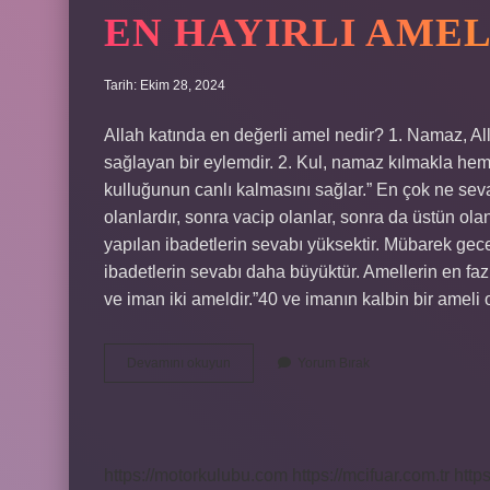
EN HAYIRLI AMEL
Tarih: Ekim 28, 2024
Allah katında en değerli amel nedir? 1. Namaz, A
sağlayan bir eylemdir. 2. Kul, namaz kılmakla hem 
kulluğunun canlı kalmasını sağlar.” En çok ne sev
olanlardır, sonra vacip olanlar, sonra da üstün olan
yapılan ibadetlerin sevabı yüksektir. Mübarek ge
ibadetlerin sevabı daha büyüktür. Amellerin en faz
ve iman iki ameldir.”40 ve imanın kalbin bir amel
En
Devamını okuyun
Yorum Bırak
Hayırlı
Amel
Nedir
https://motorkulubu.com
https://mcifuar.com.tr
http